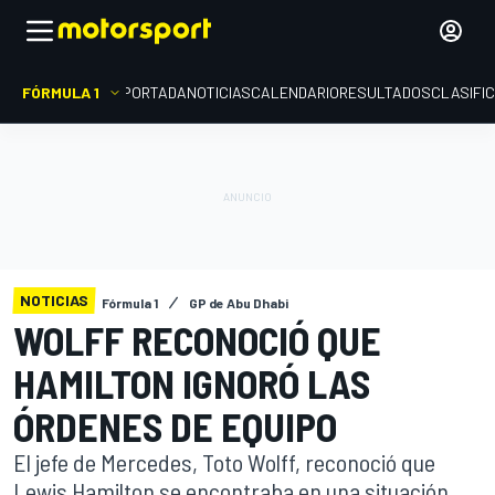
FÓRMULA 1
PORTADA
NOTICIAS
CALENDARIO
RESULTADOS
CLASIFI
NOTICIAS
Fórmula 1
GP de Abu Dhabi
WOLFF RECONOCIÓ QUE
HAMILTON IGNORÓ LAS
ÓRDENES DE EQUIPO
El jefe de Mercedes, Toto Wolff, reconoció que
Lewis Hamilton se encontraba en una situación