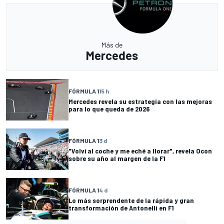
Más de
Mercedes
FÓRMULA 1
15 h
Mercedes revela su estrategia con las mejoras
para lo que queda de 2026
FÓRMULA 1
3 d
"Volví al coche y me eché a llorar", revela Ocon
sobre su año al margen de la F1
FÓRMULA 1
4 d
Lo más sorprendente de la rápida y gran
transformación de Antonelli en F1