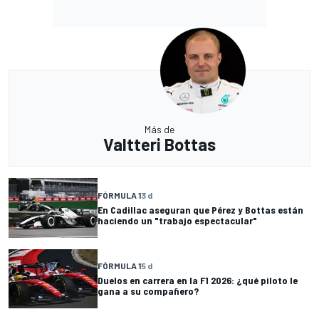
Más de
Valtteri Bottas
FÓRMULA 1
3 d
En Cadillac aseguran que Pérez y Bottas están
haciendo un "trabajo espectacular"
FÓRMULA 1
5 d
Duelos en carrera en la F1 2026: ¿qué piloto le
gana a su compañero?