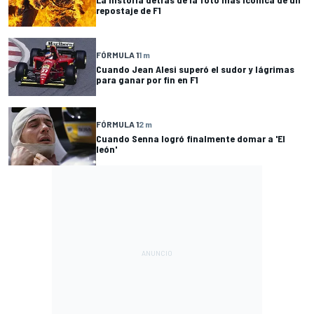
repostaje de F1
FÓRMULA 1
1 m
Cuando Jean Alesi superó el sudor y lágrimas
para ganar por fin en F1
FÓRMULA 1
2 m
Cuando Senna logró finalmente domar a 'El
león'