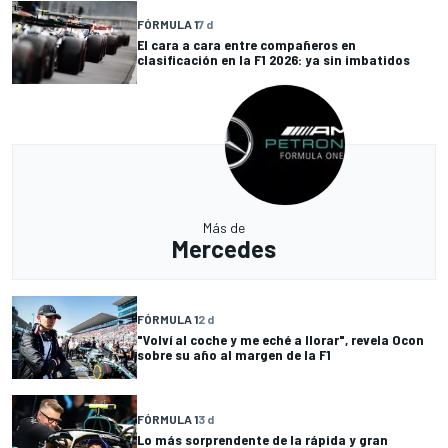
FÓRMULA 1
7 d
El cara a cara entre compañeros en
clasificación en la F1 2026: ya sin imbatidos
Más de
Mercedes
FÓRMULA 1
2 d
"Volví al coche y me eché a llorar", revela Ocon
sobre su año al margen de la F1
FÓRMULA 1
3 d
Lo más sorprendente de la rápida y gran