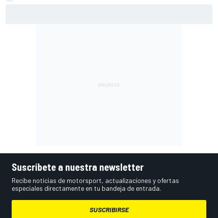
Vowles defiende el proyecto de Williams pese a sus pobres
resultados en 2026
Suscríbete a nuestra newsletter
Recibe noticias de motorsport, actualizaciones y ofertas
especiales directamente en tu bandeja de entrada.
SUSCRIBIRSE