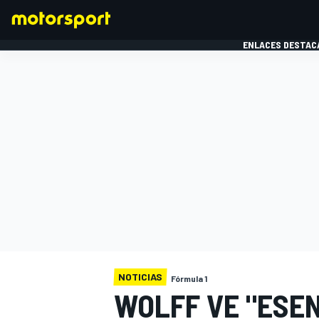
ENLACES DESTAC
FÓRMULA 1
MOTOG
NOTICIAS
Fórmula 1
WOLFF VE "ESE