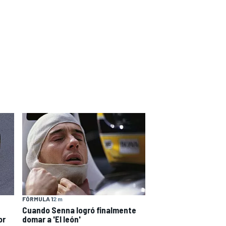
FÓRMULA 1
2 m
Cuando Senna logró finalmente
or
domar a 'El león'