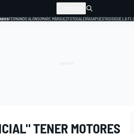
TODOS
ADOS
FERNANDO ALONSO
MARC MÁRQUEZ
FOTOGALERÍAS
APUESTAS
¡SIGUE LA F1,
P
NCIAL" TENER MOTORES