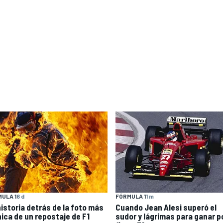
ULA 1
6 d
FÓRMULA 1
1 m
historia detrás de la foto más
Cuando Jean Alesi superó el
nica de un repostaje de F1
sudor y lágrimas para ganar p