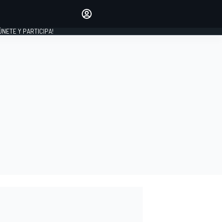
Haz que tu voz se escuche
comentando los artículos
 ÚNETE Y PARTICIPA!
INICIAR SESIÓN
EDICIÓN
ESPAÑA