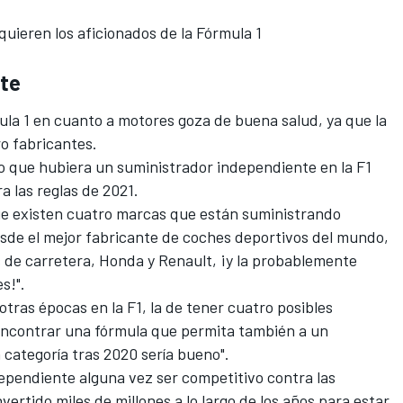
quieren los aficionados de la Fórmula 1
te
ula 1
en cuanto a motores goza de buena salud, ya que la
ro fabricantes.
vo que hubiera un suministrador independiente en la F1
ra las
reglas de 2021
.
ue existen cuatro marcas que están suministrando
desde el mejor fabricante de coches deportivos del mundo,
s de carretera, Honda y Renault, ¡y la probablemente
s!".
tras épocas en la F1, la de tener cuatro posibles
encontrar una fórmula que permita también a un
 categoría tras 2020 sería bueno".
pendiente alguna vez ser competitivo contra las
ertido miles de millones a lo largo de los años para estar