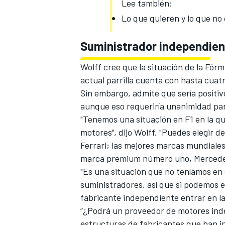
Lee también:
Lo que quieren y lo que no 
Suministrador independien
Wolff cree que la situación de la
Fórm
actual parrilla cuenta con hasta cuat
Sin embargo, admite que sería positi
aunque eso requeriría unanimidad pa
"Tenemos una situación en F1 en la q
motores", dijo Wolff. "Puedes elegir 
MÁS CATEGORÍAS
Ferrari; las mejores marcas mundiale
marca premium número uno, Mercede
"Es una situación que no teníamos en o
suministradores, así que si podemos 
fabricante independiente entrar en la
“¿Podrá un proveedor de motores inde
estructuras de fabricantes que han inv