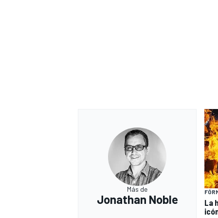
Más de
FÓRM
Jonathan Noble
La 
icó