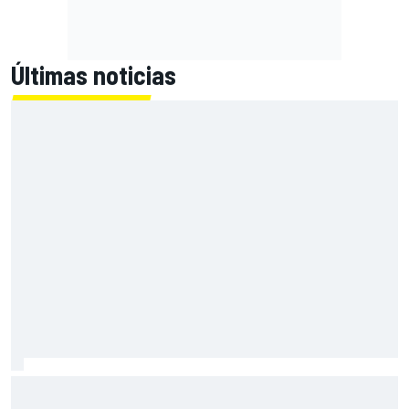
Últimas noticias
Bagnaia: "Este año no sé todo sobre mi moto, entro en
pista y simplemente piloto lo que tengo"