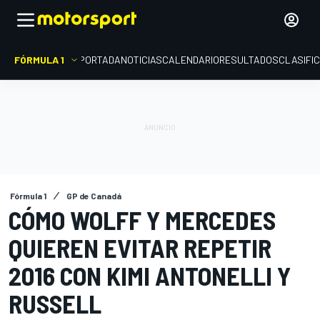
FÓRMULA 1
PORTADA
NOTICIAS
CALENDARIO
RESULTADOS
CLASIFI
Fórmula 1
GP de Canadá
CÓMO WOLFF Y MERCEDES
QUIEREN EVITAR REPETIR
2016 CON KIMI ANTONELLI Y
RUSSELL