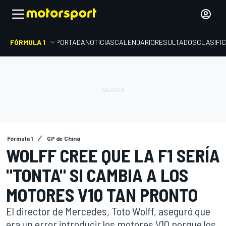
FÓRMULA 1
PORTADA
NOTICIAS
CALENDARIO
RESULTADOS
CLASIFI
Fórmula 1
GP de China
WOLFF CREE QUE LA F1 SERÍA
"TONTA" SI CAMBIA A LOS
MOTORES V10 TAN PRONTO
El director de Mercedes, Toto Wolff, aseguró que
era un error introducir los motores V10 porque los