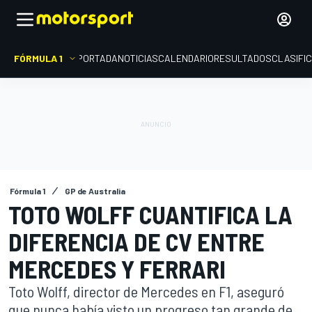
FÓRMULA 1
PORTADA
NOTICIAS
CALENDARIO
RESULTADOS
CLASIFI
Fórmula 1
GP de Australia
TOTO WOLFF CUANTIFICA LA
DIFERENCIA DE CV ENTRE
MERCEDES Y FERRARI
Toto Wolff, director de Mercedes en F1, aseguró
que nunca había visto un progreso tan grande de