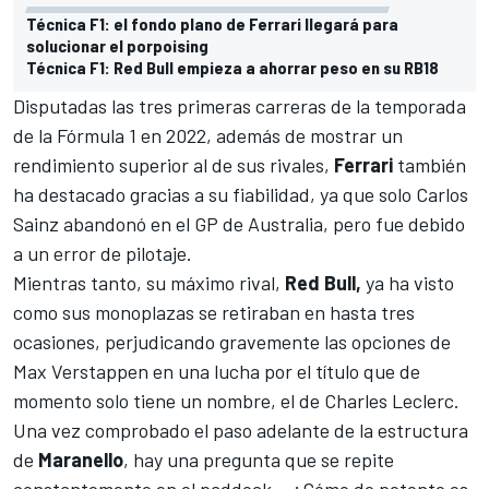
Técnica F1: el fondo plano de Ferrari llegará para
solucionar el porpoising
Técnica F1: Red Bull empieza a ahorrar peso en su RB18
Disputadas las tres primeras carreras de la temporada
de la
Fórmula 1
en 2022, además de mostrar un
rendimiento superior al de sus rivales,
Ferrari
también
ha destacado gracias a su fiabilidad, ya que solo
Carlos
Sainz
abandonó en el GP de Australia, pero fue debido
a un error de pilotaje.
Mientras tanto, su máximo rival,
Red Bull,
ya ha visto
como sus monoplazas se retiraban en hasta tres
ocasiones, perjudicando gravemente las opciones de
Max Verstappen
en una lucha por el título que de
momento solo tiene un nombre, el de
Charles Leclerc
.
Una vez comprobado el paso adelante de la estructura
de
Maranello
, hay una pregunta que se repite
constantemente en el paddock... ¿Cómo de potente es