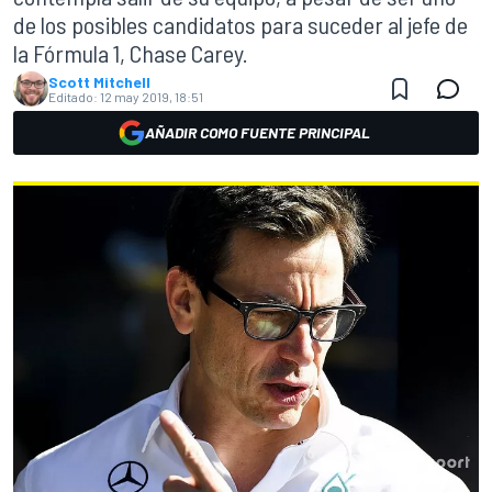
de los posibles candidatos para suceder al jefe de
la Fórmula 1, Chase Carey.
Scott Mitchell
Editado:
12 may 2019, 18:51
AÑADIR COMO FUENTE PRINCIPAL