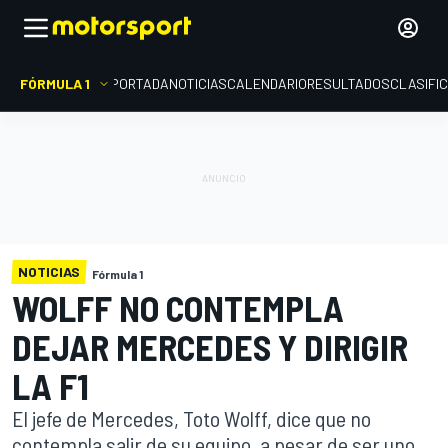
FÓRMULA 1
PORTADA
NOTICIAS
CALENDARIO
RESULTADOS
CLASIFI
NOTICIAS
Fórmula 1
WOLFF NO CONTEMPLA
DEJAR MERCEDES Y DIRIGIR
LA F1
El jefe de Mercedes, Toto Wolff, dice que no
contempla salir de su equipo, a pesar de ser uno