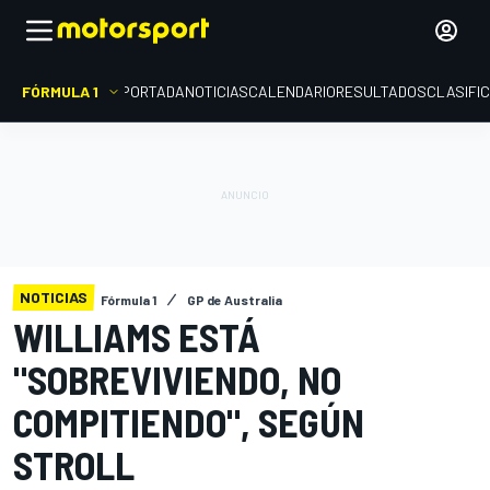
FÓRMULA 1
PORTADA
NOTICIAS
CALENDARIO
RESULTADOS
CLASIFI
NOTICIAS
Fórmula 1
GP de Australia
WILLIAMS ESTÁ
"SOBREVIVIENDO, NO
COMPITIENDO", SEGÚN
STROLL