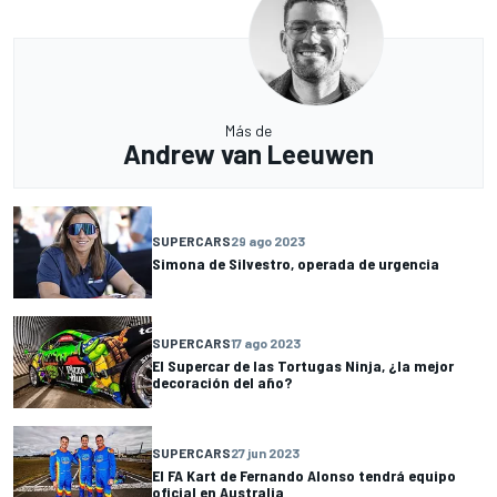
Más de
Andrew van Leeuwen
SUPERCARS
29 ago 2023
Simona de Silvestro, operada de urgencia
SUPERCARS
17 ago 2023
El Supercar de las Tortugas Ninja, ¿la mejor
decoración del año?
SUPERCARS
27 jun 2023
El FA Kart de Fernando Alonso tendrá equipo
oficial en Australia