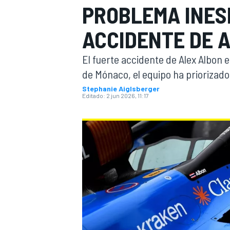
PROBLEMA INES
INDYCAR
WRC
ACCIDENTE DE 
El fuerte accidente de Alex Albon 
de Mónaco, el equipo ha priorizado
Stephanie Aiglsberger
Editado:
2 jun 2026, 11:17
WEC
FÓRMULA E