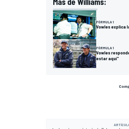
Más de Williams:
FÓRMULA 1
Vowles explica l
FÓRMULA 1
Vowles responde 
estar aquí"
Compa
ARTÍCUL