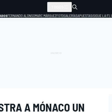
TODOS
ADOS
FERNANDO ALONSO
MARC MÁRQUEZ
FOTOGALERÍAS
APUESTAS
¡SIGUE LA F1,
P
STRA A MÓNACO UN