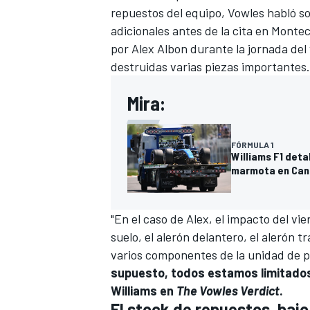
repuestos del equipo, Vowles habló s
adicionales antes de la cita en Montec
por
Alex Albon
durante la jornada del
destruidas varias piezas importantes.
Mira:
FÓRMULA 1
Williams F1 deta
marmota en Ca
"En el caso de Alex, el impacto del v
suelo, el alerón delantero, el alerón 
varios componentes de la unidad de p
supuesto, todos estamos limitados 
Williams en
The Vowles Verdict
.
El stock de repuestos, baj