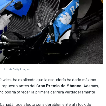
rt Ltd via Getty Images
owles
, ha explicado que la escudería ha dado máxima
e repuesto antes del G
ran Premio de Mónaco
. Además,
ano podría ofrecer la primera carrera verdaderamente
 Canadá, que afectó considerablemente al stock de