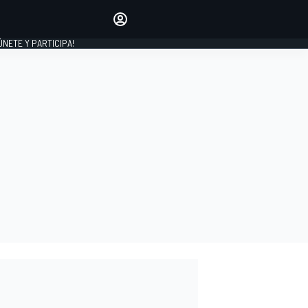
Haz que tu voz se escuche
comentando los artículos
 ÚNETE Y PARTICIPA!
INICIAR SESIÓN
EDICIÓN
ESPAÑA