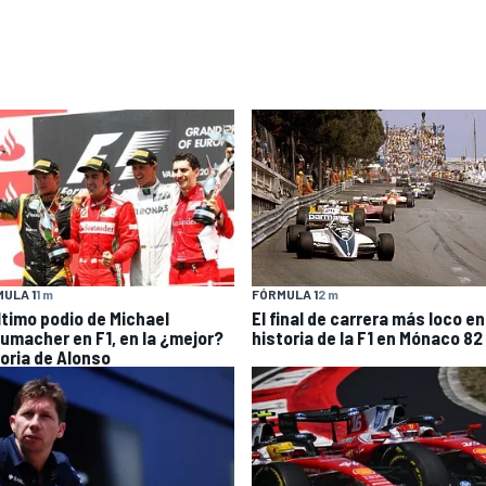
ULA 1
1 m
FÓRMULA 1
2 m
último podio de Michael
El final de carrera más loco en
umacher en F1, en la ¿mejor?
historia de la F1 en Mónaco 82
toria de Alonso