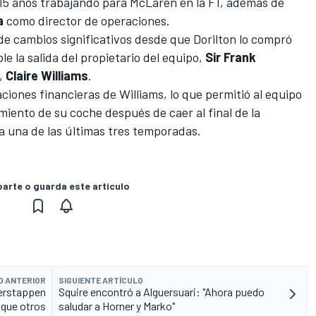
15 años trabajando para
McLaren
en la F1, además de
a
como director de operaciones.
de cambios significativos desde que Dorilton lo compró
e la salida del propietario del equipo,
Sir Frank
o,
Claire Williams
.
ciones financieras de Williams, lo que permitió al equipo
iento de su coche después de caer al final de la
a una de las últimas tres temporadas.
rte o guarda este artículo
O ANTERIOR
SIGUIENTE ARTÍCULO
Verstappen
Squire encontró a Alguersuari: "Ahora puedo
que otros
saludar a Horner y Marko"