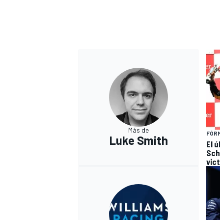
Más de
FÓRM
Luke Smith
El 
Sch
vic