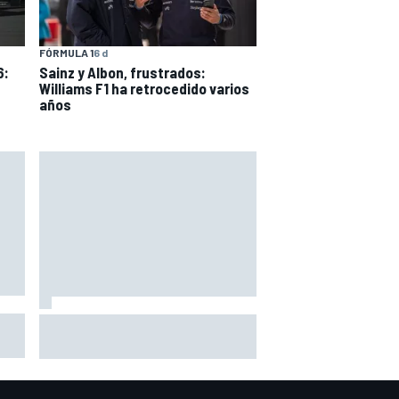
FÓRMULA 1
6 d
6:
Sainz y Albon, frustrados:
Williams F1 ha retrocedido varios
años
El dilema de Red Bull: más
en
mejoras ahora, menos margen
para el resto de 2026