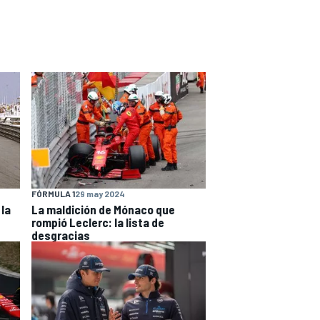
FÓRMULA 1
29 may 2024
 la
La maldición de Mónaco que
rompió Leclerc: la lista de
desgracias