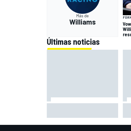
Más de
FÓRM
Williams
Vow
Wil
res
Últimas noticias
El gran dilema de Ferrari según un
Vow
experto: ¿libertad a sus pilotos o
Wil
pensar ya en el Mundial?
res