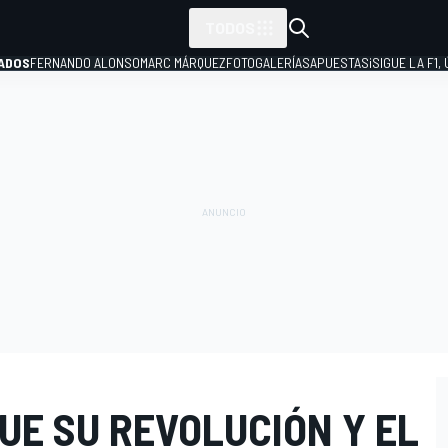
TODOS
ADOS
FERNANDO ALONSO
MARC MÁRQUEZ
FOTOGALERÍAS
APUESTAS
¡SIGUE LA F1,
P
GUE SU REVOLUCIÓN Y EL