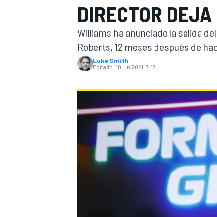
DIRECTOR DEJA 
INDYCAR
WRC
Williams ha anunciado la salida de
Roberts, 12 meses después de hac
Luke Smith
Editado:
10 jun 2021, 7:17
WEC
FÓRMULA E