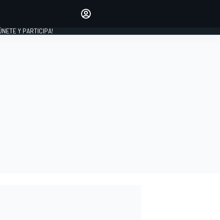
Haz que tu voz se escuche
comentando los artículos
 ÚNETE Y PARTICIPA!
INICIAR SESIÓN
EDICIÓN
ESPAÑA