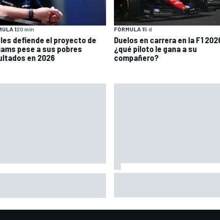
ULA 1
20 min
FÓRMULA 1
5 d
les defiende el proyecto de
Duelos en carrera en la F1 202
liams pese a sus pobres
¿qué piloto le gana a su
ultados en 2026
compañero?
Por qué el título de Norris
les defiende el proyecto de
condicionó el inicio de McLar
liams pese a sus pobres
en la F1 2026
ultados en 2026