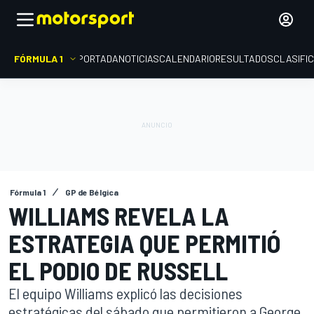
FÓRMULA 1
PORTADA
NOTICIAS
CALENDARIO
RESULTADOS
CLASIFI
Fórmula 1
GP de Bélgica
WILLIAMS REVELA LA
ESTRATEGIA QUE PERMITIÓ
EL PODIO DE RUSSELL
El equipo Williams explicó las decisiones
estratégicas del sábado que permitieron a George