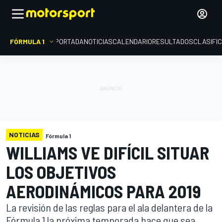
FÓRMULA 1
PORTADA
NOTICIAS
CALENDARIO
RESULTADOS
CLASIFI
NOTICIAS
Fórmula 1
WILLIAMS VE DIFÍCIL SITUAR
LOS OBJETIVOS
AERODINÁMICOS PARA 2019
La revisión de las reglas para el ala delantera de la
Fórmula 1 la próxima temporada hace que sea