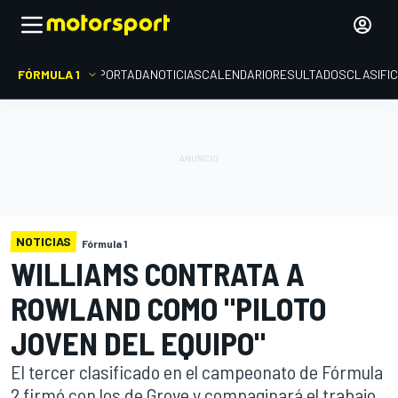
FÓRMULA 1
PORTADA
NOTICIAS
CALENDARIO
RESULTADOS
CLASIFI
NOTICIAS
Fórmula 1
WILLIAMS CONTRATA A
ROWLAND COMO "PILOTO
JOVEN DEL EQUIPO"
El tercer clasificado en el campeonato de Fórmula
2 firmó con los de Grove y compaginará el trabajo