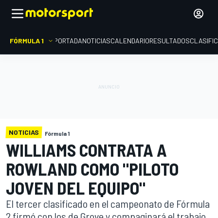
FÓRMULA 1
PORTADA
NOTICIAS
CALENDARIO
RESULTADOS
CLASIFI
NOTICIAS
Fórmula 1
WILLIAMS CONTRATA A
ROWLAND COMO "PILOTO
JOVEN DEL EQUIPO"
El tercer clasificado en el campeonato de Fórmula
2 firmó con los de Grove y compaginará el trabajo