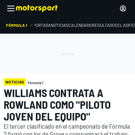
FÓRMULA 1
PORTADA
NOTICIAS
CALENDARIO
RESULTADOS
CLASIFI
NOTICIAS
Fórmula 1
WILLIAMS CONTRATA A
ROWLAND COMO "PILOTO
JOVEN DEL EQUIPO"
El tercer clasificado en el campeonato de Fórmula
2 firmó con los de Grove y compaginará el trabajo