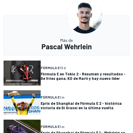
Más de
Pascal Wehrlein
FÓRMULA E
13 d
Fórmula E en Tokio 2 - Resumen y resultados -
De Vries gana, KO de Martí y hay nuevo líder
FÓRMULA E
1 m
Eprix de Shanghai de Fórmula E 2 - histórica
victoria de Di Grassi en la última vuelta
FÓRMULA E
1 m
Eprix de Shanghai de Fórmula E 1 - Wehrlein se