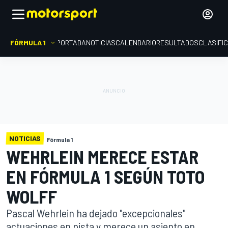
FÓRMULA 1
PORTADA
NOTICIAS
CALENDARIO
RESULTADOS
CLASIFI
NOTICIAS
Fórmula 1
WEHRLEIN MERECE ESTAR
EN FÓRMULA 1 SEGÚN TOTO
WOLFF
Pascal Wehrlein ha dejado "excepcionales"
actuaciones en pista y merece un asiento en