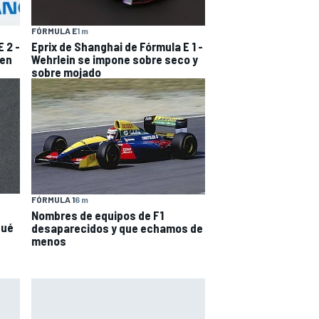
FÓRMULA E
1 m
 2 -
Eprix de Shanghai de Fórmula E 1 -
 en
Wehrlein se impone sobre seco y
sobre mojado
FÓRMULA 1
6 m
Nombres de equipos de F1
qué
desaparecidos y que echamos de
menos