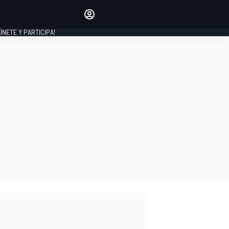
Haz que tu voz se escuche
comentando los artículos
 ÚNETE Y PARTICIPA!
INICIAR SESIÓN
EDICIÓN
ESPAÑA