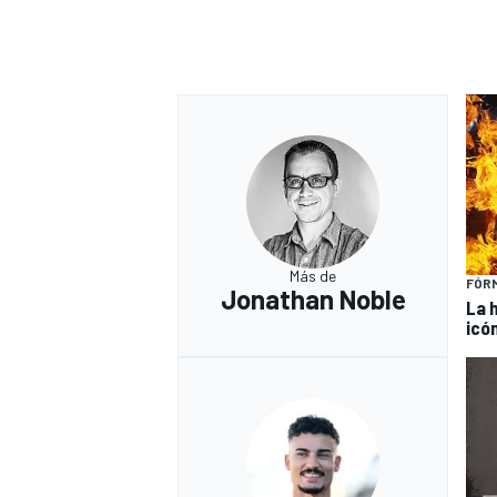
Más de
FÓRM
Jonathan Noble
La 
icó