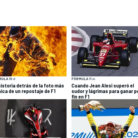
ULA 1
8 d
FÓRMULA 1
1 m
historia detrás de la foto más
Cuando Jean Alesi superó el
nica de un repostaje de F1
sudor y lágrimas para ganar p
fin en F1