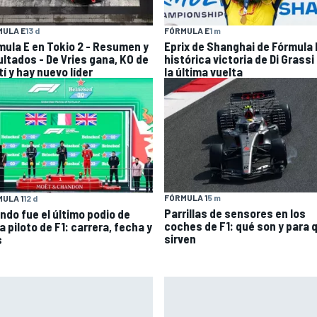
FÓRMULA E
1 m
MULA E
13 d
Eprix de Shanghai de Fórmula E
mula E en Tokio 2 - Resumen y
histórica victoria de Di Grassi
ultados - De Vries gana, KO de
la última vuelta
í y hay nuevo líder
FÓRMULA 1
5 m
ULA 1
12 d
Parrillas de sensores en los
ndo fue el último podio de
coches de F1: qué son y para 
 piloto de F1: carrera, fecha y
sirven
s