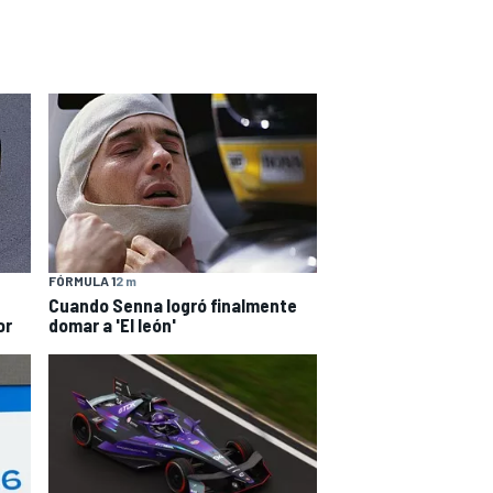
FÓRMULA 1
2 m
Cuando Senna logró finalmente
or
domar a 'El león'