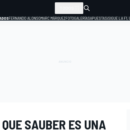
TODOS
ADOS
FERNANDO ALONSO
MARC MÁRQUEZ
FOTOGALERÍAS
APUESTAS
¡SIGUE LA F1,
P
 QUE SAUBER ES UNA