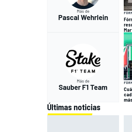
Más de
FÓR
Pascal Wehrlein
Fór
res
Mart
Más de
FÓRM
Sauber F1 Team
Cuá
cada
má
Últimas noticias