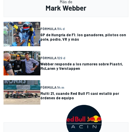
Más de
Mark Webber
FÓRMULA 1
14 d
GP de Hungría de F1: los ganadores, pilotos con
pole, podio, VR y más
FÓRMULA 1
29 d
Webber responde a los rumores sobre Piastri,
McLaren y Verstappen
FÓRMULA 1
4 m
Multi 21, cuando Red Bull F1 casi estalló por
órdenes de equipo