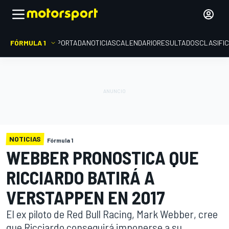
FÓRMULA 1
PORTADA
NOTICIAS
CALENDARIO
RESULTADOS
CLASIFI
NOTICIAS
Fórmula 1
WEBBER PRONOSTICA QUE
RICCIARDO BATIRÁ A
VERSTAPPEN EN 2017
El ex piloto de Red Bull Racing, Mark Webber, cree
que Ricciardo conseguirá imponerse a su