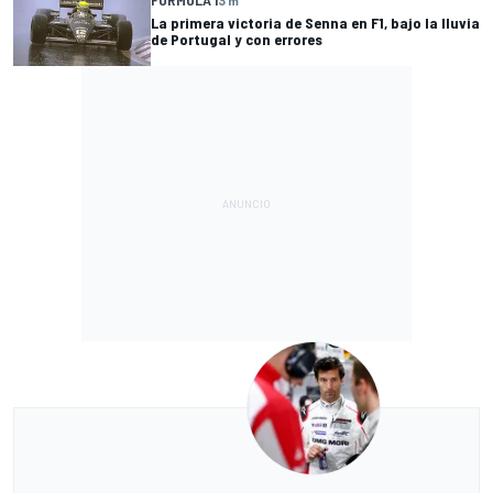
FÓRMULA 1
3 m
La primera victoria de Senna en F1, bajo la lluvia
de Portugal y con errores