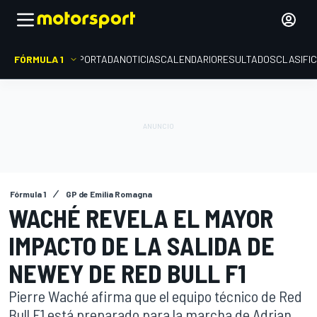
FÓRMULA 1
PORTADA
NOTICIAS
CALENDARIO
RESULTADOS
CLASIFI
Fórmula 1
GP de Emilia Romagna
WACHÉ REVELA EL MAYOR
IMPACTO DE LA SALIDA DE
NEWEY DE RED BULL F1
Pierre Waché afirma que el equipo técnico de Red
Bull F1 está preparado para la marcha de Adrian