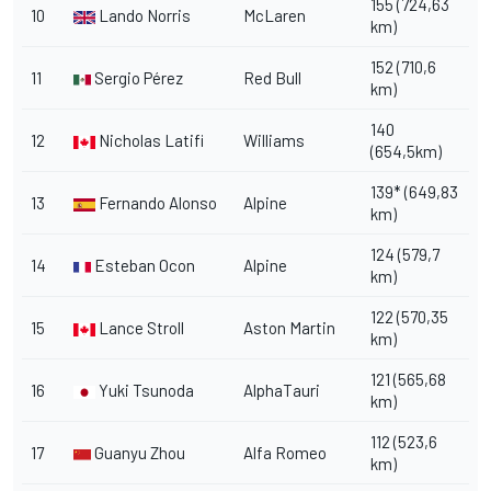
155 (724,63
10
Lando Norris
McLaren
km)
152 (710,6
11
Sergio Pérez
Red Bull
km)
140
12
Nicholas Latifi
Williams
(654,5km)
139* (649,83
13
Fernando Alonso
Alpine
km)
124 (579,7
14
Esteban Ocon
Alpine
km)
122 (570,35
15
Lance Stroll
Aston Martin
km)
121 (565,68
16
Yuki Tsunoda
AlphaTauri
km)
112 (523,6
17
Guanyu Zhou
Alfa Romeo
km)