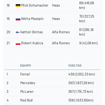
89 (416,08
18
Mick Schumacher
Haas
km)
70 (327,25
19
Nikita Mazepin
Haas
km)
61 (285,18
20
Valtteri Bottas
Alfa Romeo
km)
21
Robert Kubica
Alfa Romeo
9 (42,08 km)
EQUIPO
VUELTAS
1
Ferrari
439 (2.052,33 km)
2
Mercedes
393 (1.837,28 km)
3
McLaren
367 (1.715,73 km)
4
Red Bull
358 (1.633,65km)