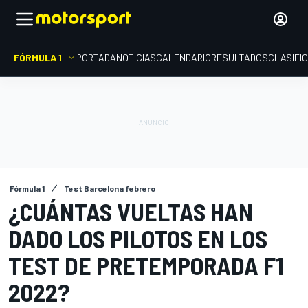
FÓRMULA 1
PORTADA
NOTICIAS
CALENDARIO
RESULTADOS
CLASIFI
Fórmula 1
Test Barcelona febrero
¿CUÁNTAS VUELTAS HAN
DADO LOS PILOTOS EN LOS
TEST DE PRETEMPORADA F1
2022?