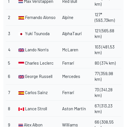
1
Max Verstappen
Red Bull
km)
127*
2
Fernando Alonso
Alpine
(593,73km)
121 (565,68
3
Yuki Tsunoda
AlphaTauri
km)
103 (481,53
4
Lando Norris
McLaren
km)
5
Charles Leclerc
Ferrari
80 (374 km)
77 (359,98
6
George Russell
Mercedes
km)
73 (341,28
7
Carlos Sainz
Ferrari
km)
67 (313,23
8
Lance Stroll
Aston Martin
km)
66 (308,55
9
Alex Albon
Williams