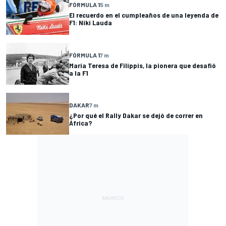
FÓRMULA 1
5 m
El recuerdo en el cumpleaños de una leyenda de
F1: Niki Lauda
FÓRMULA 1
7 m
Maria Teresa de Filippis, la pionera que desafió
a la F1
DAKAR
7 m
¿Por qué el Rally Dakar se dejó de correr en
África?