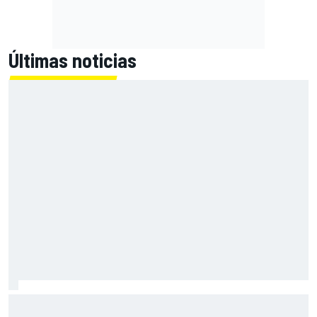
Últimas noticias
Ogura: "La forma de abordar la carrera ha sido incorrecta
en esta ocasión".