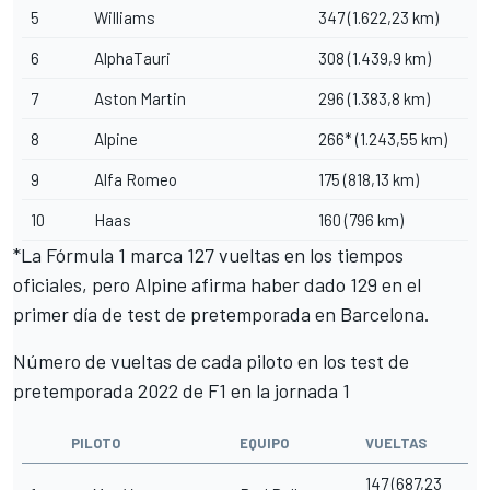
5
Williams
347 (1.622,23 km)
6
AlphaTauri
308 (1.439,9 km)
7
Aston Martin
296 (1.383,8 km)
8
Alpine
266* (1.243,55 km)
9
Alfa Romeo
175 (818,13 km)
10
Haas
160 (796 km)
*La Fórmula 1 marca 127 vueltas en los tiempos
oficiales, pero Alpine afirma haber dado 129 en el
primer día de test de pretemporada en Barcelona.
Número de vueltas de cada piloto en los test de
pretemporada 2022 de F1 en la jornada 1
PILOTO
EQUIPO
VUELTAS
147 (687,23