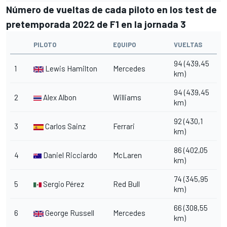
Número de vueltas de cada piloto en los test de
pretemporada 2022 de F1 en la jornada 3
PILOTO
EQUIPO
VUELTAS
94 (439,45
1
Lewis Hamilton
Mercedes
km)
94 (439,45
2
Alex Albon
Williams
km)
92 (430,1
3
Carlos Sainz
Ferrari
km)
86 (402,05
4
Daniel Ricciardo
McLaren
km)
74 (345,95
5
Sergio Pérez
Red Bull
km)
66 (308,55
6
George Russell
Mercedes
km)