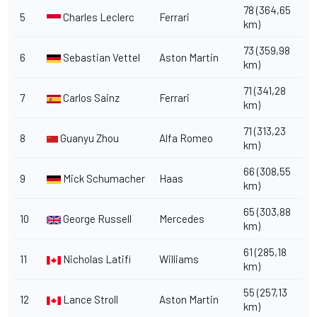
78 (364,65
5
Charles Leclerc
Ferrari
km)
73 (359,98
6
Sebastian Vettel
Aston Martin
km)
71 (341,28
7
Carlos Sainz
Ferrari
km)
71 (313,23
8
Guanyu Zhou
Alfa Romeo
km)
66 (308,55
9
Mick Schumacher
Haas
km)
65 (303,88
10
George Russell
Mercedes
km)
61 (285,18
11
Nicholas Latifi
Williams
km)
55 (257,13
12
Lance Stroll
Aston Martin
km)