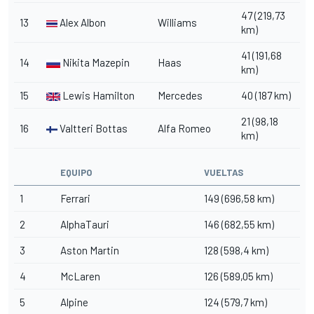
47 (219,73
13
Alex Albon
Williams
km)
41 (191,68
14
Nikita Mazepin
Haas
km)
15
Lewis Hamilton
Mercedes
40 (187 km)
21 (98,18
16
Valtteri Bottas
Alfa Romeo
km)
EQUIPO
VUELTAS
1
Ferrari
149 (696,58 km)
2
AlphaTauri
146 (682,55 km)
3
Aston Martin
128 (598,4 km)
4
McLaren
126 (589,05 km)
5
Alpine
124 (579,7 km)