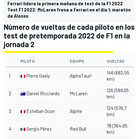
Ferrari lidera la primera mañana de test de la F1 2022
Test F1 2022: McLaren frena a Ferrari en el día 1; maratón
de Alonso
Número de vueltas de cada piloto en los
test de pretemporada 2022 de F1 en la
jornada 2
PILOTO
EQUIPO
VUELTAS
146 (682,55
1
Pierre Gasly
AlphaTauri
km)
126 (589,05
2
Daniel Ricciardo
McLaren
km)
124 (579,7
3
Esteban Ocon
Alpine
km)
78 (364,65
4
Sergio Pérez
Red Bull
km)