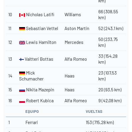
km)
66 (308,55
10
Nicholas Latifi
Williams
km)
11
Sebastian Vettel
Aston Martin
52 (243,1 km)
50 (233,75
12
Lewis Hamilton
Mercedes
km)
33 (154,28
13
Valtteri Bottas
Alfa Romeo
km)
Mick
23 (107,53
14
Haas
Schumacher
km)
15
Nikita Mazepin
Haas
20 (93,5 km)
16
Robert Kubica
Alfa Romeo
9 (42,08 km)
EQUIPO
VUELTAS
1
Ferrari
153 (715,28 km)