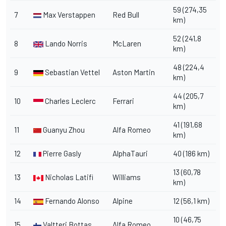
59 (274,35
7
Max Verstappen
Red Bull
km)
52 (241,8
8
Lando Norris
McLaren
km)
48 (224,4
9
Sebastian Vettel
Aston Martin
km)
44 (205,7
10
Charles Leclerc
Ferrari
km)
41 (191,68
11
Guanyu Zhou
Alfa Romeo
km)
12
Pierre Gasly
AlphaTauri
40 (186 km)
13 (60,78
13
Nicholas Latifi
Williams
km)
14
Fernando Alonso
Alpine
12 (56,1 km)
10 (46,75
15
Valtteri Bottas
Alfa Romeo