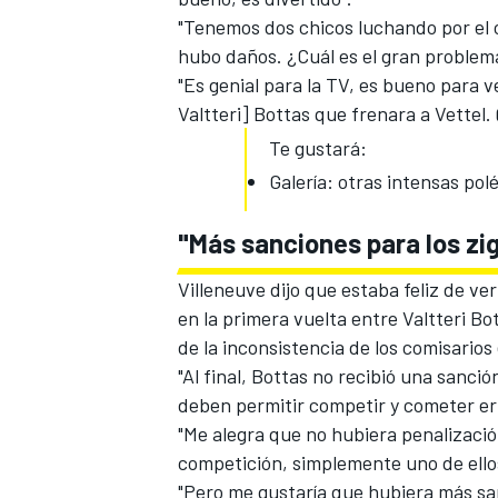
"Tenemos dos chicos luchando por el c
hubo daños. ¿Cuál es el gran problem
"Es genial para la TV, es bueno para
Valtteri] Bottas que frenara a Vettel.
Te gustará:
Galería: otras intensas pol
"Más sanciones para los zi
Villeneuve dijo que estaba feliz de ve
MÁS CATEGORÍAS
en la primera vuelta entre Valtteri Bo
de la inconsistencia de los comisarios
"Al final, Bottas no recibió una sanció
deben permitir competir y cometer er
"Me alegra que no hubiera penalizació
competición, simplemente uno de ellos
"Pero me gustaría que hubiera más sa