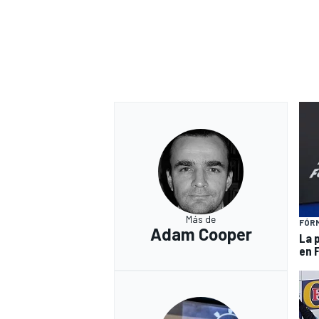
Más de
FÓRM
Adam Cooper
La 
en 