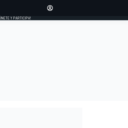
Haz que tu voz se escuche
comentando los artículos
 ÚNETE Y PARTICIPA!
INICIAR SESIÓN
EDICIÓN
ESPAÑA