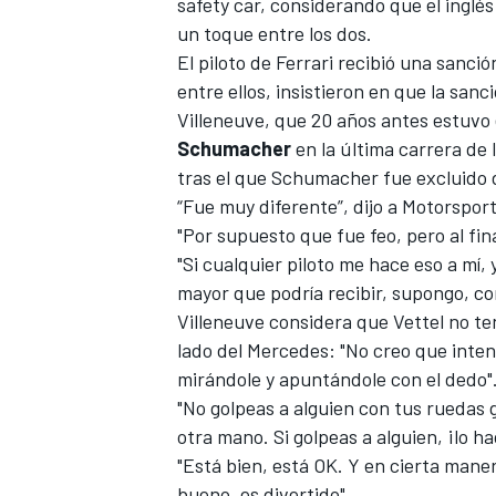
safety car, considerando que el ingl
un toque entre los dos.
El piloto de Ferrari
recibió una sanció
entre ellos, insistieron en que la san
Villeneuve, que 20 años antes estuvo
Schumacher
en la última carrera de 
tras el que Schumacher fue excluido 
“Fue muy diferente”, dijo a
Motorspor
"Por supuesto que fue feo, pero al fina
"Si cualquier piloto me hace eso a mí, 
mayor que podría recibir, supongo, con
Villeneuve considera que Vettel no te
lado del Mercedes: "No creo que inten
mirándole y apuntándole con el dedo"
"No golpeas a alguien con tus ruedas g
otra mano. Si golpeas a alguien, ¡lo h
"Está bien, está OK. Y en cierta maner
bueno, es divertido".