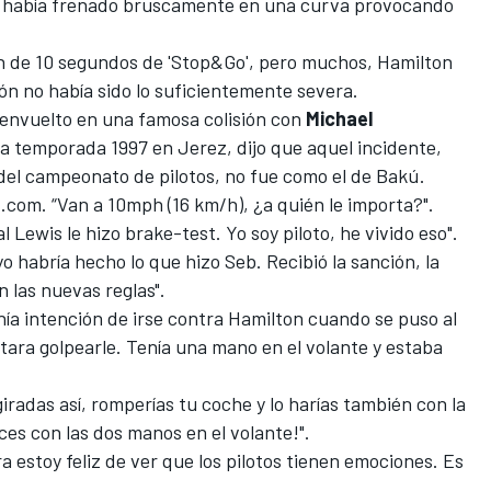
és había frenado bruscamente en una curva provocando
n de 10 segundos
de 'Stop&Go', pero muchos, Hamilton
ción no había sido lo suficientemente severa.
 envuelto en una famosa colisión con
Michael
la temporada 1997 en Jerez, dijo que aquel incidente,
del campeonato de pilotos, no fue como el de Bakú.
t.com
. “Van a 10mph (16 km/h), ¿a quién le importa?".
l Lewis le hizo brake-test. Yo soy piloto, he vivido eso".
yo habría hecho lo que hizo Seb. Recibió la sanción, la
 las nuevas reglas".
nía intención de irse contra Hamilton cuando se puso al
tara golpearle. Tenía una mano en el volante y estaba
.
iradas así, romperías tu coche y lo harías también con la
aces con las dos manos en el volante!".
a estoy feliz de ver que los pilotos tienen emociones. Es