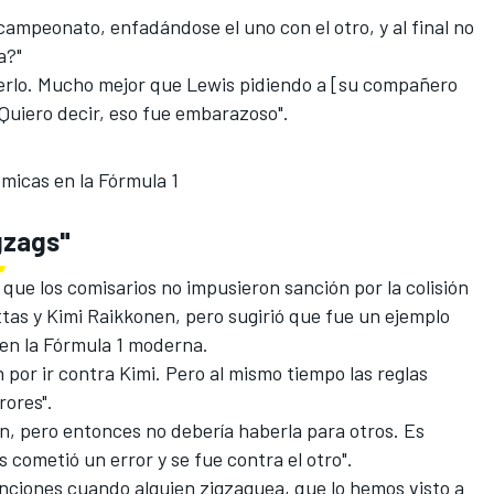
ampeonato, enfadándose el uno con el otro, y al final no
a?"
 verlo. Mucho mejor que Lewis pidiendo a [su compañero
 Quiero decir, eso fue embarazoso".
émicas en la Fórmula 1
gzags"
r que los comisarios no impusieron sanción por la colisión
ttas y Kimi Raikkonen, pero sugirió que fue un ejemplo
 en la
Fórmula 1
moderna.
n por ir contra Kimi. Pero al mismo tiempo las reglas
rores".
n, pero entonces no debería haberla para otros. Es
 cometió un error y se fue contra el otro".
nciones cuando alguien zigzaguea, que lo hemos visto a