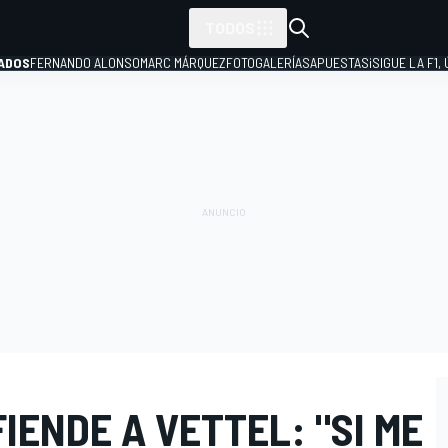
TODOS
ADOS
FERNANDO ALONSO
MARC MÁRQUEZ
FOTOGALERÍAS
APUESTAS
¡SIGUE LA F1,
P
IENDE A VETTEL: "SI ME