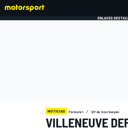
ENLACES DESTAC
FÓRMULA 1
MOTOG
NOTICIAS
Fórmula 1
GP de Azerbaiyán
VILLENEUVE DEF