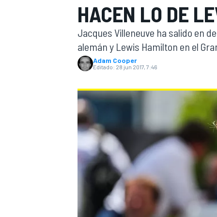
HACEN LO DE LE
INDYCAR
WRC
Jacques Villeneuve ha salido en def
alemán y Lewis Hamilton en el Gra
Adam Cooper
Editado:
28 jun 2017, 7:46
WEC
FÓRMULA E