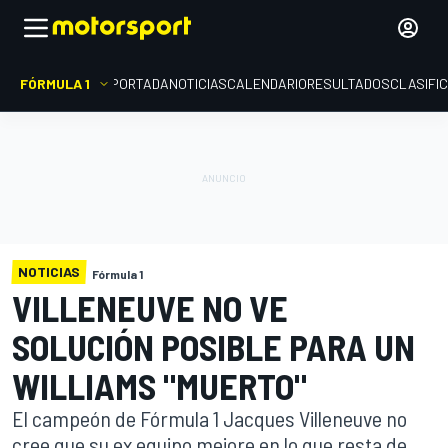
FÓRMULA 1
PORTADA
NOTICIAS
CALENDARIO
RESULTADOS
CLASIFI
NOTICIAS
Fórmula 1
VILLENEUVE NO VE
SOLUCIÓN POSIBLE PARA UN
WILLIAMS "MUERTO"
El campeón de Fórmula 1 Jacques Villeneuve no
cree que su ex equipo mejore en lo que resta de