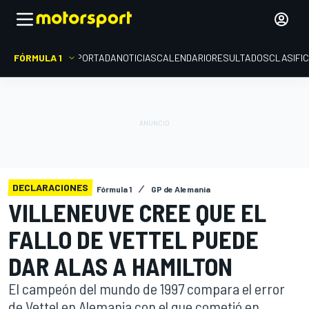
FÓRMULA 1
PORTADA
NOTICIAS
CALENDARIO
RESULTADOS
CLASIFI
DECLARACIONES
Fórmula 1
GP de Alemania
VILLENEUVE CREE QUE EL
FALLO DE VETTEL PUEDE
DAR ALAS A HAMILTON
El campeón del mundo de 1997 compara el error
de Vettel en Alemania con el que cometió en