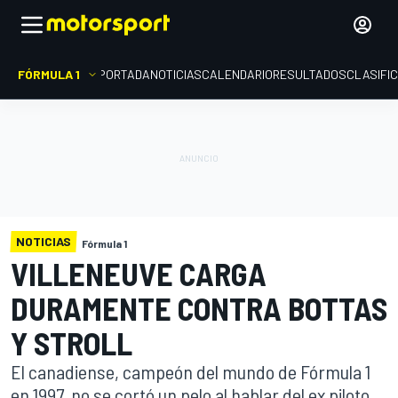
FÓRMULA 1
PORTADA
NOTICIAS
CALENDARIO
RESULTADOS
CLASIFI
NOTICIAS
Fórmula 1
VILLENEUVE CARGA
DURAMENTE CONTRA BOTTAS
Y STROLL
El canadiense, campeón del mundo de Fórmula 1
en 1997, no se cortó un pelo al hablar del ex piloto