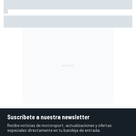
El hijo de Wolff ya gana en karting con 9 años y bromean
con que correrá contra Alonso en F1
Suscríbete a nuestra newsletter
Recibe noticias de motorsport, actualizaciones y ofertas
especiales directamente en tu bandeja de entrada.