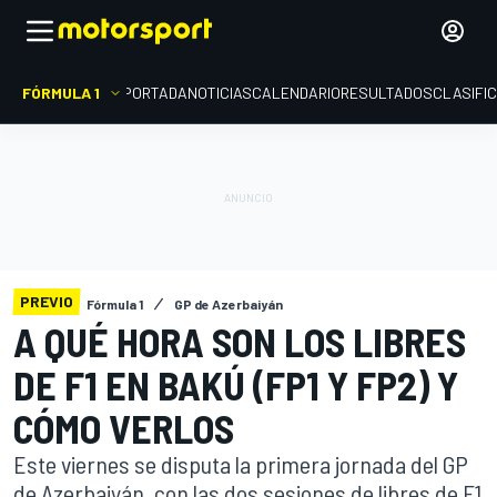
FÓRMULA 1
PORTADA
NOTICIAS
CALENDARIO
RESULTADOS
CLASIFI
PREVIO
Fórmula 1
GP de Azerbaiyán
A QUÉ HORA SON LOS LIBRES
DE F1 EN BAKÚ (FP1 Y FP2) Y
CÓMO VERLOS
Este viernes se disputa la primera jornada del GP
de Azerbaiyán, con las dos sesiones de libres de F1