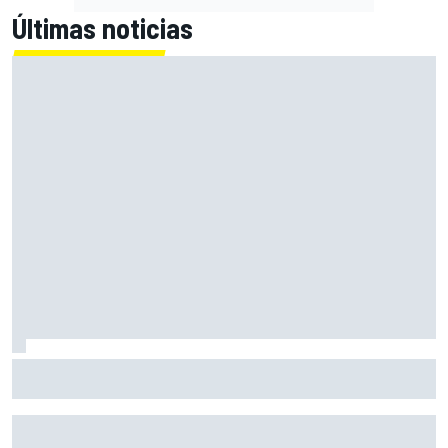
Últimas noticias
Así queda la lucha por el título del Hypercar del WEC con el
calendario revisado de 2026