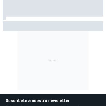
El nuevo sueño de Verstappen nace de Fernando Alonso:
"Me gustaría hacerlo"
Suscríbete a nuestra newsletter