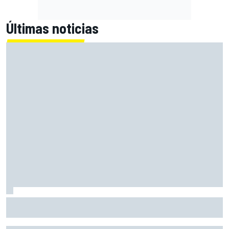
Últimas noticias
Márquez: "En la tercera vuelta he intentado un arreón y he
visto que ya no tenía neumático"