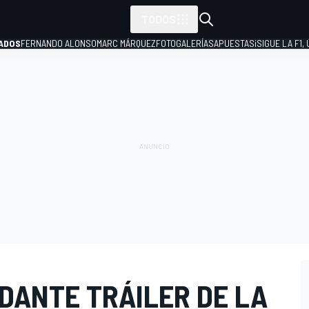
TODOS
ADOS
FERNANDO ALONSO
MARC MÁRQUEZ
FOTOGALERÍAS
APUESTAS
¡SIGUE LA F1,
P
IDANTE TRÁILER DE LA