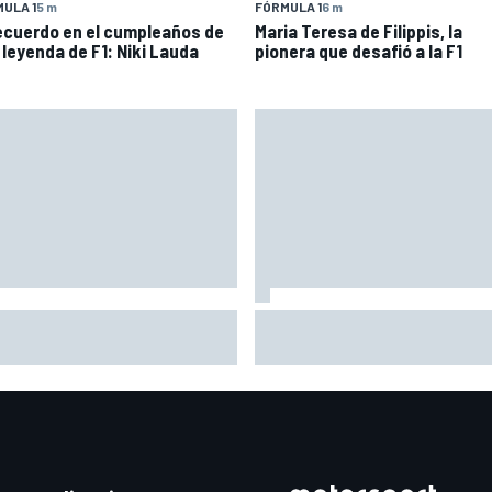
ULA 1
5 m
FÓRMULA 1
6 m
recuerdo en el cumpleaños de
Maria Teresa de Filippis, la
 leyenda de F1: Niki Lauda
pionera que desafió a la F1
atore no encuentra
El gran dilema de Ferrari segú
licación: "No sé por qué Alpine
experto: ¿libertad a sus pilot
gana"
pensar ya en el Mundial?