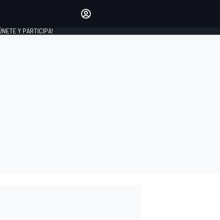
Haz que tu voz se escuche
comentando los artículos
 ÚNETE Y PARTICIPA!
INICIAR SESIÓN
EDICIÓN
ESPAÑA