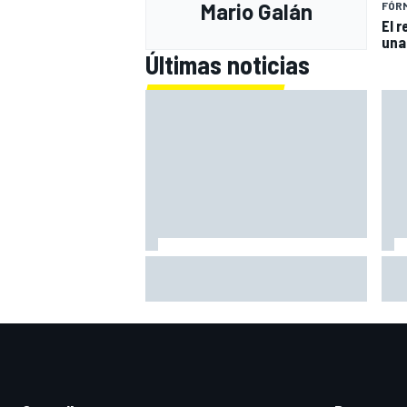
Mario Galán
FÓRM
El 
una
Últimas noticias
El momento en el que Stroll llegó
Bri
a dejar de disfrutar de las
exp
carreras
no 