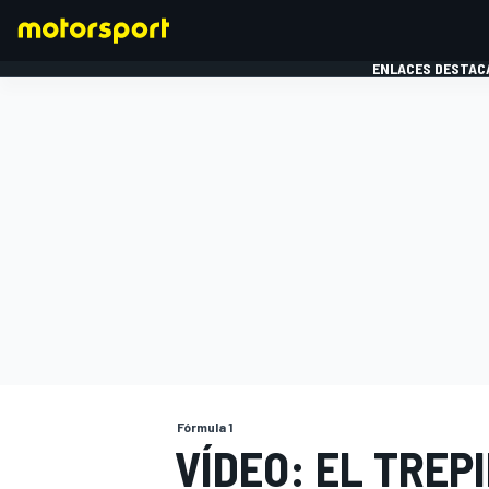
ENLACES DESTAC
FÓRMULA 1
MOTOG
Fórmula 1
VÍDEO: EL TREP