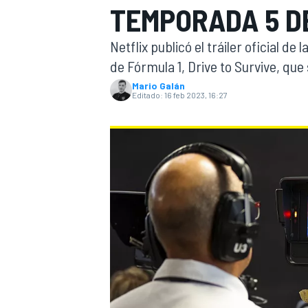
TEMPORADA 5 DE
INDYCAR
WRC
Netflix publicó el tráiler oficial d
de Fórmula 1, Drive to Survive, qu
Mario Galán
Editado:
16 feb 2023, 16:27
WEC
FÓRMULA E