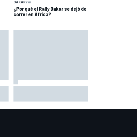
DAKAR
7 m
¿Por qué el Rally Dakar se dejó de
correr en África?
n un
Vowles defiende el proyecto de
os o
Williams pese a sus pobres
resultados en 2026