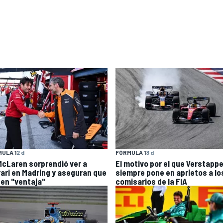
ULA 1
2 d
FÓRMULA 1
3 d
McLaren sorprendió ver a
El motivo por el que Verstapp
rari en Madring y aseguran que
siempre pone en aprietos a lo
nen "ventaja"
comisarios de la FIA