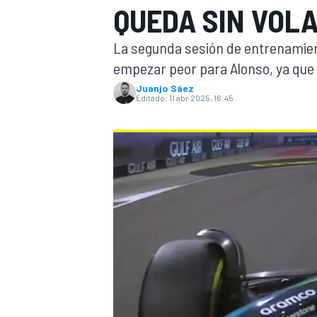
QUEDA SIN VOL
INDYCAR
WRC
La segunda sesión de entrenamient
empezar peor para Alonso, ya que 
Juanjo Sáez
Editado:
11 abr 2025, 16:45
WEC
FÓRMULA E