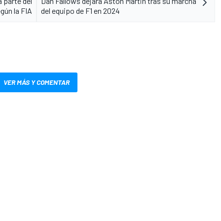
 parte del
Dan Fallows dejará Aston Martin tras su marcha
egún la FIA
del equipo de F1 en 2024
VER MÁS Y COMENTAR