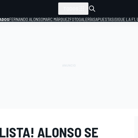
TODOS
ADOS
FERNANDO ALONSO
MARC MÁRQUEZ
FOTOGALERÍAS
APUESTAS
¡SIGUE LA F1,
P
LISTA! ALONSO SE