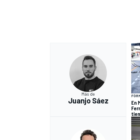
Más de
FÓRM
Juanjo Sáez
En 
Fer
tie