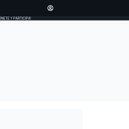
Haz que tu voz se escuche
comentando los artículos
 ÚNETE Y PARTICIPA!
INICIAR SESIÓN
EDICIÓN
ESPAÑA