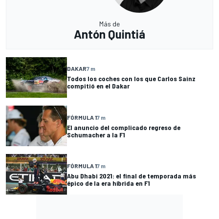
Más de
Antón Quintiá
DAKAR
7 m
Todos los coches con los que Carlos Sainz
compitió en el Dakar
FÓRMULA 1
7 m
El anuncio del complicado regreso de
Schumacher a la F1
FÓRMULA 1
7 m
Abu Dhabi 2021: el final de temporada más
épico de la era híbrida en F1