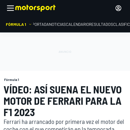
FÓRMULA 1
PORTADA
NOTICIAS
CALENDARIO
RESULTADOS
CLASIFI
Fórmula 1
VÍDEO: ASÍ SUENA EL NUEVO
MOTOR DE FERRARI PARA LA
F1 2023
Ferrari ha arrancado por primera vez el motor del
coche con el que competirán en la temporada