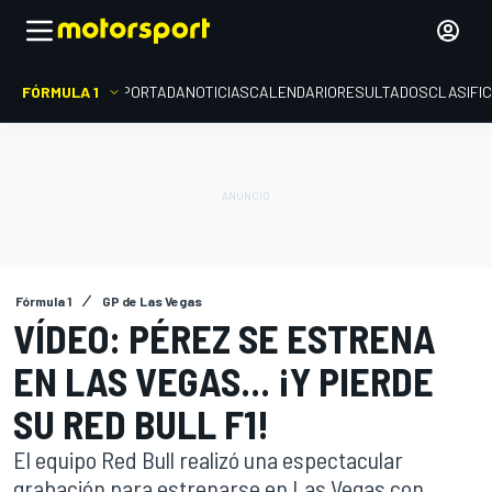
FÓRMULA 1
PORTADA
NOTICIAS
CALENDARIO
RESULTADOS
CLASIFI
Fórmula 1
GP de Las Vegas
VÍDEO: PÉREZ SE ESTRENA
EN LAS VEGAS... ¡Y PIERDE
SU RED BULL F1!
El equipo Red Bull realizó una espectacular
grabación para estrenarse en Las Vegas con