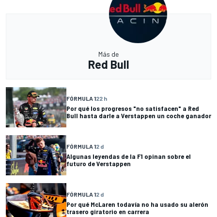
Más de
Red Bull
FÓRMULA 1
22 h
Por qué los progresos "no satisfacen" a Red
Bull hasta darle a Verstappen un coche ganador
FÓRMULA 1
2 d
Algunas leyendas de la F1 opinan sobre el
futuro de Verstappen
FÓRMULA 1
2 d
Por qué McLaren todavía no ha usado su alerón
trasero giratorio en carrera