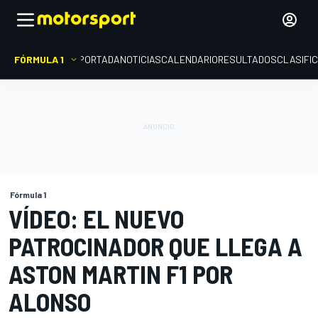
FÓRMULA 1
PORTADA
NOTICIAS
CALENDARIO
RESULTADOS
CLASIFI
Fórmula 1
VÍDEO: EL NUEVO
PATROCINADOR QUE LLEGA A
ASTON MARTIN F1 POR
ALONSO