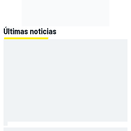
Últimas noticias
Bearman revela cómo acabó llorando tras pilotar el mítico