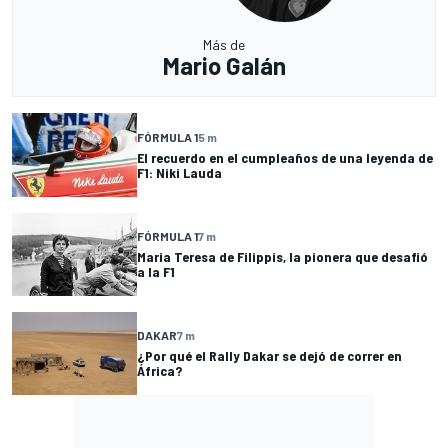
Más de
Mario Galán
FÓRMULA 1
5 m
El recuerdo en el cumpleaños de una leyenda de
F1: Niki Lauda
FÓRMULA 1
7 m
Maria Teresa de Filippis, la pionera que desafió
a la F1
DAKAR
7 m
¿Por qué el Rally Dakar se dejó de correr en
África?