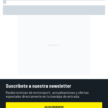
Vowles defiende el proyecto de Williams pese a sus pobres
resultados en 2026
Suscríbete a nuestra newsletter
Recibe noticias de motorsport, actualizaciones y ofertas
especiales directamente en tu bandeja de entrada.
SUSCRIBIRSE