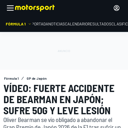
FÓRMULA 1
PORTADA
NOTICIAS
CALENDARIO
RESULTADOS
CLASIFI
Fórmula 1
GP de Japón
VÍDEO: FUERTE ACCIDENTE
DE BEARMAN EN JAPÓN;
SUFRE 50G Y LEVE LESIÓN
Oliver Bearman se vio obligado a abandonar el
Gran Premio de Japón 2026 de la F1 tras sufrir un