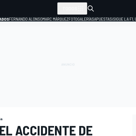
TODOS
ADOS
FERNANDO ALONSO
MARC MÁRQUEZ
FOTOGALERÍAS
APUESTAS
¡SIGUE LA F1,
P
ia
 EL ACCIDENTE DE