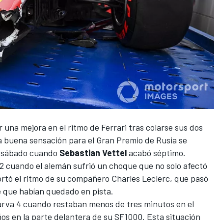
r una mejora en el ritmo de
Ferrari
tras colarse sus dos
a buena sensación para el
Gran Premio de Rusia
se
el sábado cuando
Sebastian Vettel
acabó séptimo.
Q2 cuando el alemán sufrió un choque que no solo afectó
cortó el ritmo de su compañero
Charles Leclerc
, que pasó
e que habían quedado en pista.
urva 4 cuando restaban menos de tres minutos en el
os en la parte delantera de
su SF1000
. Esta situación