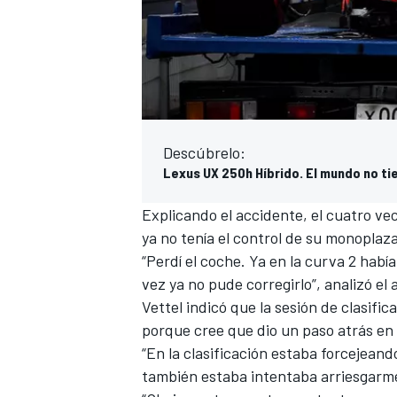
Descúbrelo:
Lexus UX 250h Híbrido. El mundo no tie
Explicando el accidente, el cuatro v
MÁS CATEGORÍAS
ya no tenía el control de su monoplaza
“Perdí el coche. Ya en la curva 2 había
vez ya no pude corregirlo”, analizó el
Vettel indicó que la sesión de clasifi
porque cree que dio un paso atrás en
“En la clasificación estaba forcejeand
también estaba intentaba arriesgarm