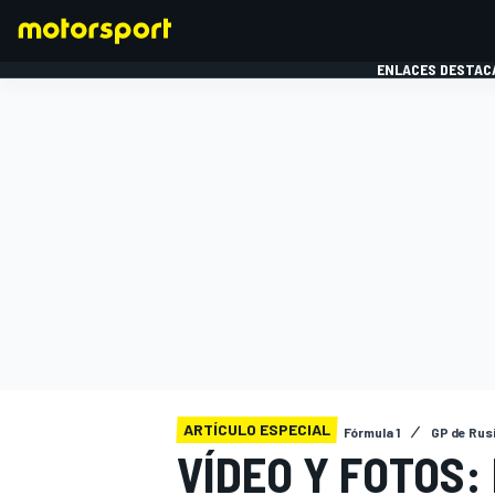
ENLACES DESTAC
FÓRMULA 1
MOTOG
ARTÍCULO ESPECIAL
Fórmula 1
GP de Rus
VÍDEO Y FOTOS: