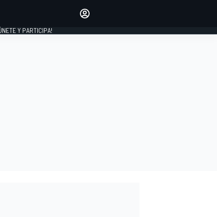
Haz que tu voz se escuche
comentando los artículos
 ÚNETE Y PARTICIPA!
INICIAR SESIÓN
EDICIÓN
ESPAÑA