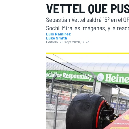
VETTEL QUE PUS
INDYCAR
WRC
Sebastian Vettel saldrá 15º en el G
Sochi. Mira las imágenes, y la reacc
Luis Ramírez
Luke Smith
Editado:
26 sept 2020, 17:23
WEC
FÓRMULA E