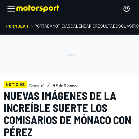
FÓRMULA 1
PORTADA
NOTICIAS
CALENDARIO
RESULTADOS
CLASIFI
NOTICIAS
Fórmula 1
GP de Mónaco
NUEVAS IMÁGENES DE LA
INCREÍBLE SUERTE LOS
COMISARIOS DE MÓNACO CON
PÉREZ