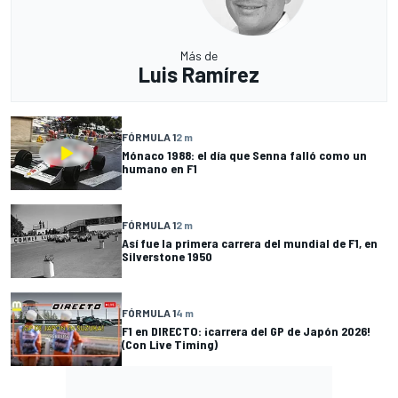
Más de
Luis Ramírez
FÓRMULA 1
2 m
Mónaco 1988: el día que Senna falló como un
humano en F1
FÓRMULA 1
2 m
Así fue la primera carrera del mundial de F1, en
Silverstone 1950
FÓRMULA 1
4 m
F1 en DIRECTO: ¡carrera del GP de Japón 2026!
(Con Live Timing)