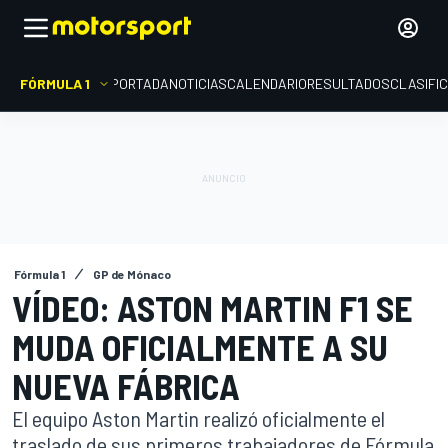
FÓRMULA 1
PORTADA
NOTICIAS
CALENDARIO
RESULTADOS
CLASIFI
Fórmula 1
GP de Mónaco
VÍDEO: ASTON MARTIN F1 SE
MUDA OFICIALMENTE A SU
NUEVA FÁBRICA
El equipo Aston Martin realizó oficialmente el
traslado de sus primeros trabajadores de Fórmula