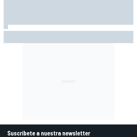
Así vivimos la Práctica de MotoGP en Silverstone (Gran
Bretaña), con Live Timing
Suscríbete a nuestra newsletter