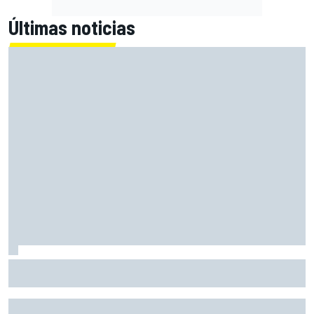
Últimas noticias
El CEO de Porsche confirma que el 718 eléctrico seguirá
adelante