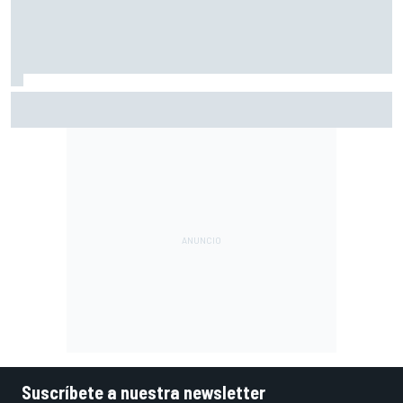
McLaren admite el problema que aún esconde su coche
pese a volver a ganar: "No es fácil"
Suscríbete a nuestra newsletter