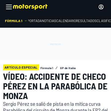
FÓRMULA 1
PORTADA
NOTICIAS
CALENDARIO
RESULTADOS
CLASIFI
ARTÍCULO ESPECIAL
Fórmula 1
GP de Italia
VÍDEO: ACCIDENTE DE CHECO
PÉREZ EN LA PARABÓLICA DE
MONZA
Sergio Pérez se salió de pista en la mítica curva
Parabólica del circuito de Monza durante la FP2 del