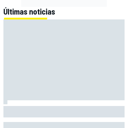
Últimas noticias
MotoGP en DIRECTO: sigue la carrera en Silverstone con
Live Timing