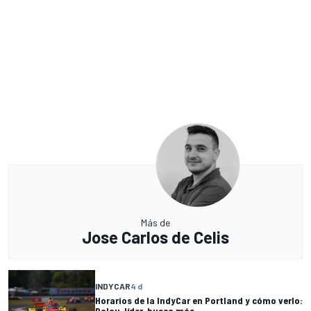
Más de
Jose Carlos de Celis
INDYCAR
4 d
Horarios de la IndyCar en Portland y cómo verlo:
Palou, líder, busca más