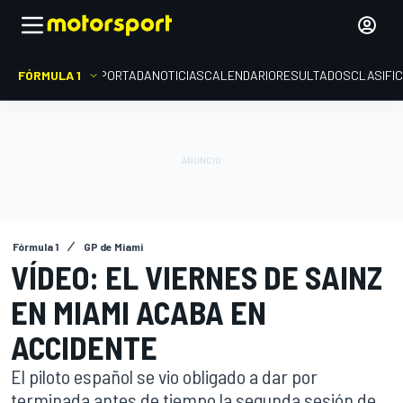
FÓRMULA 1
PORTADA
NOTICIAS
CALENDARIO
RESULTADOS
CLASIFI
Fórmula 1
GP de Miami
VÍDEO: EL VIERNES DE SAINZ
EN MIAMI ACABA EN
ACCIDENTE
El piloto español se vio obligado a dar por
terminada antes de tiempo la segunda sesión de