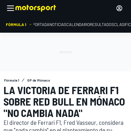
FÓRMULA 1
PORTADA
NOTICIAS
CALENDARIO
RESULTADOS
CLASIFI
Fórmula 1
GP de Mónaco
LA VICTORIA DE FERRARI F1
SOBRE RED BULL EN MÓNACO
"NO CAMBIA NADA"
El director de Ferrari F1, Fred Vasseur, considera
que "nada cambia" en el planteamiento de su