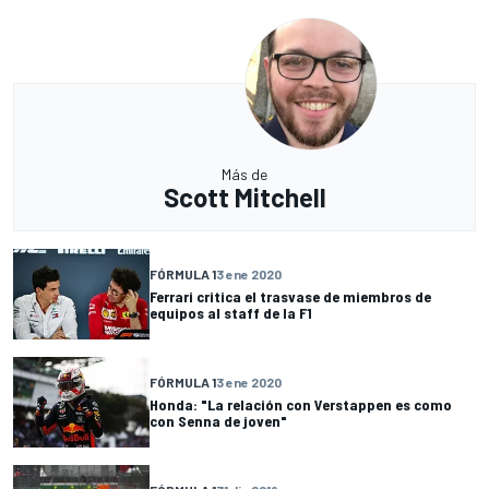
Más de
Scott Mitchell
FÓRMULA 1
3 ene 2020
Ferrari critica el trasvase de miembros de
equipos al staff de la F1
FÓRMULA 1
3 ene 2020
Honda: "La relación con Verstappen es como
con Senna de joven"