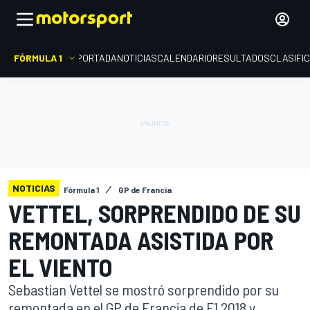
FÓRMULA 1
PORTADA
NOTICIAS
CALENDARIO
RESULTADOS
CLASIFI
NOTICIAS
Fórmula 1
GP de Francia
VETTEL, SORPRENDIDO DE SU
REMONTADA ASISTIDA POR
EL VIENTO
Sebastian Vettel se mostró sorprendido por su
remontada en el GP de Francia de F1 2018 y