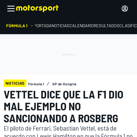
FÓRMULA 1
PORTADA
NOTICIAS
CALENDARIO
RESULTADOS
CLASIFI
NOTICIAS
Fórmula 1
GP de Hungría
VETTEL DICE QUE LA F1 DIO
MAL EJEMPLO NO
SANCIONANDO A ROSBERG
El piloto de Ferrari, Sebastian Vettel, está de
acuerdo con Lewis Hamilton en que la Fórmula 1 no