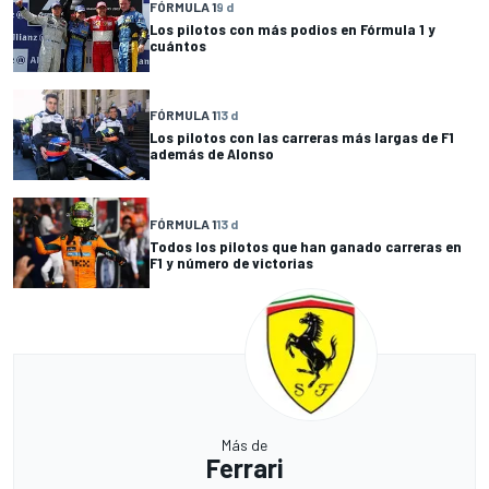
FÓRMULA 1
9 d
Los pilotos con más podios en Fórmula 1 y
cuántos
FÓRMULA 1
13 d
Los pilotos con las carreras más largas de F1
además de Alonso
FÓRMULA 1
13 d
Todos los pilotos que han ganado carreras en
F1 y número de victorias
Más de
Ferrari