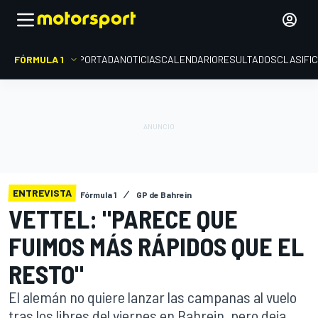
FÓRMULA 1
PORTADA
NOTICIAS
CALENDARIO
RESULTADOS
CLASIFI
ENTREVISTA
Fórmula 1
GP de Bahrein
VETTEL: "PARECE QUE
FUIMOS MÁS RÁPIDOS QUE EL
RESTO"
El alemán no quiere lanzar las campanas al vuelo
tras los libres del viernes en Bahrein, pero deja