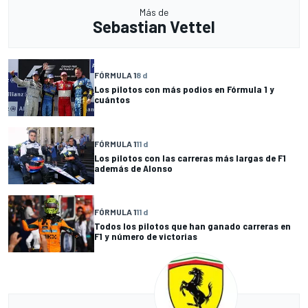
Más de
Sebastian Vettel
FÓRMULA 1
8 d
Los pilotos con más podios en Fórmula 1 y
cuántos
FÓRMULA 1
11 d
Los pilotos con las carreras más largas de F1
además de Alonso
FÓRMULA 1
11 d
Todos los pilotos que han ganado carreras en
F1 y número de victorias