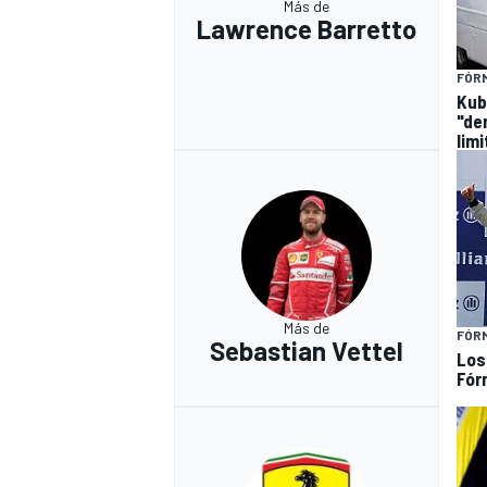
Más de
Lawrence Barretto
FÓRM
Kub
"de
lim
Más de
FÓRM
Sebastian Vettel
Los
Fór