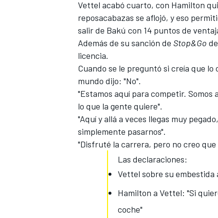
Vettel acabó cuarto, con Hamilton qu
reposacabazas se aflojó, y eso permiti
salir de Bakú con 14 puntos
de ventaj
Además de su sanción de
Stop&Go
de
licencia.
Cuando se le preguntó si creía que lo
mundo dijo: "No".
"Estamos aquí para competir. Somos ad
lo que la gente quiere".
"Aquí y allá a veces llegas muy pegado
MÁS CATEGORÍAS
simplemente pasarnos".
"Disfruté la carrera, pero no creo que
Las declaraciones:
Vettel sobre su embestida
Hamilton a Vettel: "Si qui
coche"