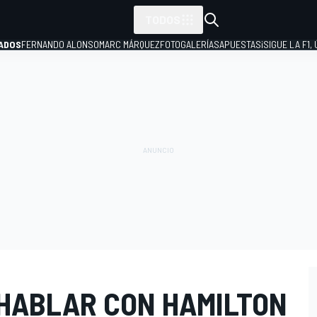
TODOS
ADOS
FERNANDO ALONSO
MARC MÁRQUEZ
FOTOGALERÍAS
APUESTAS
¡SIGUE LA F1,
P
 HABLAR CON HAMILTON