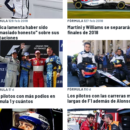
ULA 1
28 feb 2018
FÓRMULA 1
27 feb 2018
ica lamenta haber sido
Martini y Williams se separará
masiado honesto" sobre sus
finales de 2018
itaciones
FÓRMULA 1
10 d
ULA 1
7 d
Los pilotos con las carreras 
 pilotos con más podios en
largas de F1 además de Alons
mula 1 y cuántos