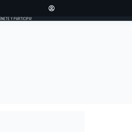
Haz que tu voz se escuche
comentando los artículos
 ÚNETE Y PARTICIPA!
INICIAR SESIÓN
EDICIÓN
ESPAÑA