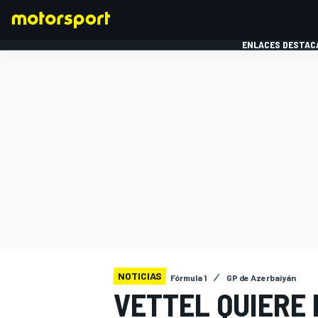
ENLACES DESTAC
FÓRMULA 1
MOTOG
NOTICIAS
Fórmula 1
GP de Azerbaiyán
VETTEL QUIERE