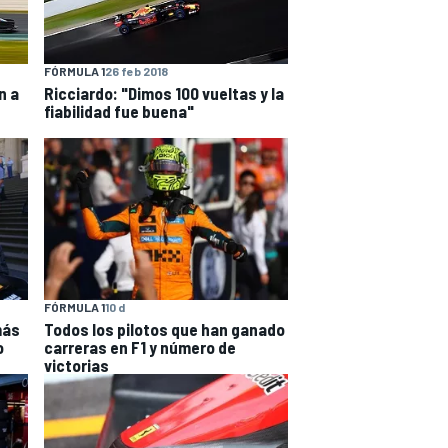
FÓRMULA 1
26 feb 2018
n a
Ricciardo: "Dimos 100 vueltas y la
fiabilidad fue buena"
FÓRMULA 1
10 d
más
Todos los pilotos que han ganado
o
carreras en F1 y número de
victorias