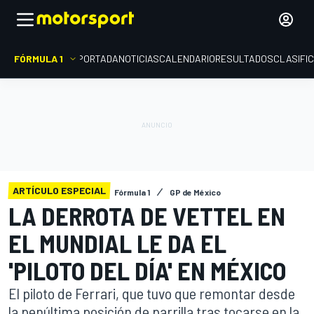
FÓRMULA 1
PORTADA
NOTICIAS
CALENDARIO
RESULTADOS
CLASIFI
ARTÍCULO ESPECIAL
Fórmula 1
GP de México
LA DERROTA DE VETTEL EN
EL MUNDIAL LE DA EL
'PILOTO DEL DÍA' EN MÉXICO
El piloto de Ferrari, que tuvo que remontar desde
la penúltima posición de parrilla tras tocarse en la