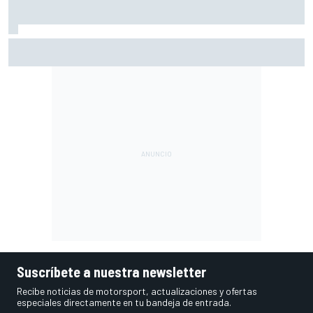
Pérez se pone nota tras su regreso a la F1: "Estoy cerca
del 10"
Suscríbete a nuestra newsletter
Recibe noticias de motorsport, actualizaciones y ofertas
especiales directamente en tu bandeja de entrada.