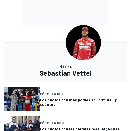
Más de
Sebastian Vettel
FÓRMULA 1
6 d
Los pilotos con más podios en Fórmula 1 y
cuántos
FÓRMULA 1
10 d
Los pilotos con las carreras más largas de F1