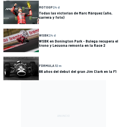
MOTOGP
24 d
Todas las victorias de Marc Márquez (año,
carrera y foto)
WSBK
24 d
WSBK en Donington Park - Bulega recupera el
trono y Lecuona remonta en la Race 2
FÓRMULA 1
2 m
66 años del debut del gran Jim Clark en la F1