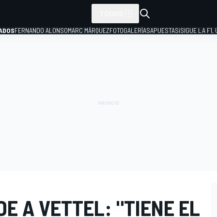
TODOS
ADOS
FERNANDO ALONSO
MARC MÁRQUEZ
FOTOGALERÍAS
APUESTAS
¡SIGUE LA F1,
P
E A VETTEL: "TIENE EL