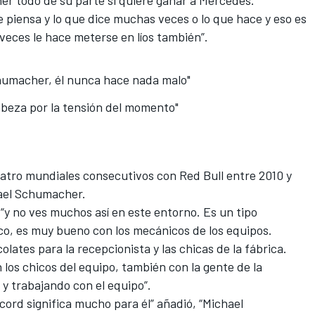
ner todo de su parte si quiere ganar a Mercedes.
 piensa y lo que dice muchas veces o lo que hace y eso es
veces le hace meterse en líos también”.
humacher, él nunca hace nada malo"
cabeza por la tensión del momento"
uatro mundiales consecutivos con Red Bull entre 2010 y
chael Schumacher.
 “y no ves muchos así en este entorno. Es un tipo
ico, es muy bueno con los mecánicos de los equipos.
lates para la recepcionista y las chicas de la fábrica.
los chicos del equipo, también con la gente de la
y trabajando con el equipo”.
ord significa mucho para él” añadió, “
Michael