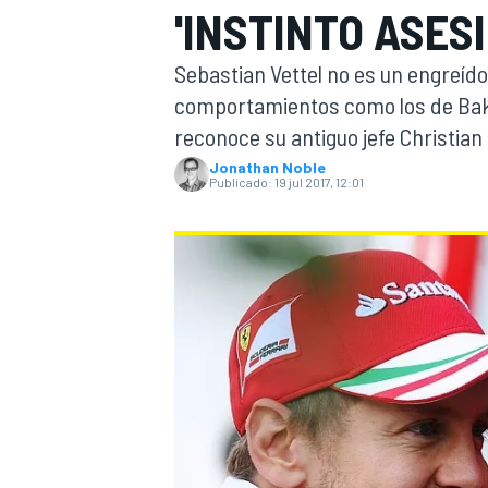
'INSTINTO ASES
INDYCAR
WRC
Sebastian Vettel no es un engreído
comportamientos como los de Bakú
reconoce su antiguo jefe Christian
Jonathan Noble
Publicado:
19 jul 2017, 12:01
WEC
FÓRMULA E