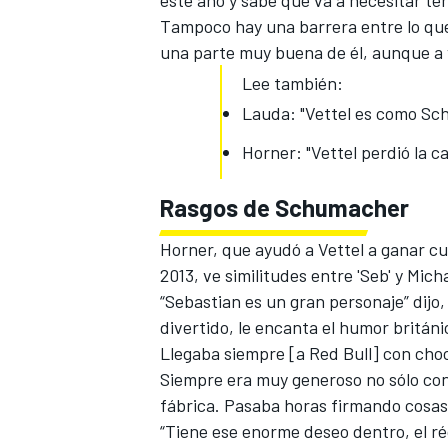
este año y sabe que va a necesitar te
Tampoco hay una barrera entre lo que
una parte muy buena de él, aunque a 
Lee también:
Lauda: "Vettel es como Sc
Horner: "Vettel perdió la 
Rasgos de Schumacher
Horner, que ayudó a Vettel a ganar c
MÁS CATEGORÍAS
2013, ve similitudes entre 'Seb' y Mi
“Sebastian es un gran personaje” dijo,
divertido, le encanta el humor britán
Llegaba siempre [a Red Bull] con choco
Siempre era muy generoso no sólo con 
fábrica. Pasaba horas firmando cosas 
“Tiene ese enorme deseo dentro, el réc