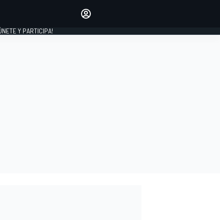
Haz que tu voz se escuche
comentando los artículos
 ÚNETE Y PARTICIPA!
INICIAR SESIÓN
EDICIÓN
ESPAÑA