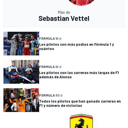
Más de
Sebastian Vettel
FÓRMULA 1
6 d
Los pilotos con más podios en Fórmula 1 y
cuántos
FÓRMULA 1
9 d
Los pilotos con las carreras más largas de F1
además de Alonso
FÓRMULA 1
10 d
Todos los pilotos que han ganado carreras en
F1 y número de victorias