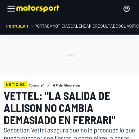
FÓRMULA 1
PORTADA
NOTICIAS
CALENDARIO
RESULTADOS
CLASIFI
NOTICIAS
Fórmula 1
GP de Alemania
VETTEL: "LA SALIDA DE
ALLISON NO CAMBIA
DEMASIADO EN FERRARI"
Sebastian Vettel asegura que no le preocupa lo que
pueda suceder con Ferrari a corto plazo, a pesar