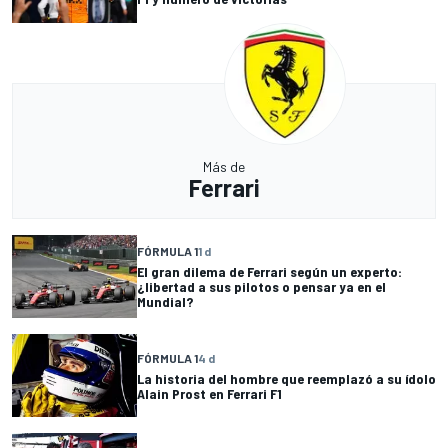
Más de
Ferrari
FÓRMULA 1
1 d
El gran dilema de Ferrari según un experto:
¿libertad a sus pilotos o pensar ya en el
Mundial?
FÓRMULA 1
4 d
La historia del hombre que reemplazó a su ídolo
Alain Prost en Ferrari F1