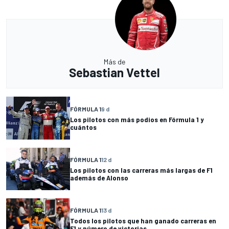
Más de
Sebastian Vettel
FÓRMULA 1
9 d
Los pilotos con más podios en Fórmula 1 y
cuántos
FÓRMULA 1
12 d
Los pilotos con las carreras más largas de F1
además de Alonso
FÓRMULA 1
13 d
Todos los pilotos que han ganado carreras en
F1 y número de victorias