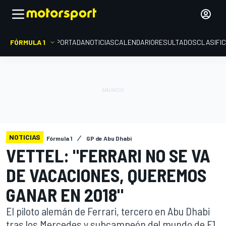
FÓRMULA 1
PORTADA
NOTICIAS
CALENDARIO
RESULTADOS
CLASIFI
NOTICIAS
Fórmula 1
GP de Abu Dhabi
VETTEL: "FERRARI NO SE VA
DE VACACIONES, QUEREMOS
GANAR EN 2018"
El piloto alemán de Ferrari, tercero en Abu Dhabi
tras los Mercedes y subcampeón del mundo de F1