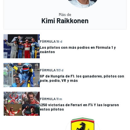
Más de
Kimi Raikkonen
FÓRMULA 1
9 d
Los pilotos con más podios en Fórmula 1 y
cuántos
FÓRMULA 1
13 d
GP de Hungría de F1: los ganadores, pilotos con
pole, podio, VR y más
FÓRMULA 1
1 m
¡250 victorias de Ferrari en F1¡ Y las lograron
estos pilotos