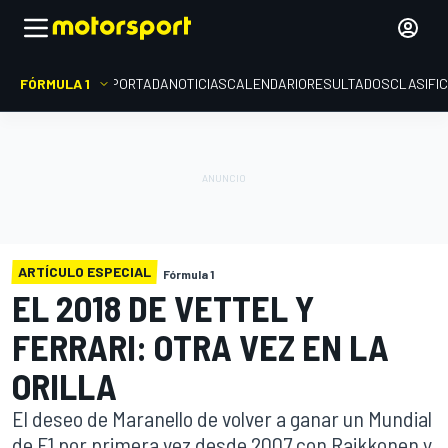
FÓRMULA 1
PORTADA
NOTICIAS
CALENDARIO
RESULTADOS
CLASIFI
ARTÍCULO ESPECIAL
Fórmula 1
EL 2018 DE VETTEL Y
FERRARI: OTRA VEZ EN LA
ORILLA
El deseo de Maranello de volver a ganar un Mundial
de F1 por primera vez desde 2007 con Raikkonen y