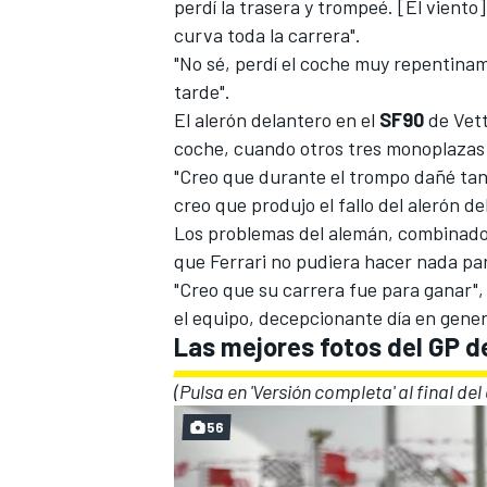
perdí la trasera y trompeé. [El vient
curva toda la carrera".
"No sé, perdí el coche muy repentin
tarde".
El alerón delantero en el
SF90
de Vett
coche, cuando otros tres monoplazas
"Creo que durante el trompo dañé tan
creo que produjo el fallo del alerón de
Los problemas del alemán, combinados
que
Ferrari
no pudiera hacer nada par
MÁS CATEGORÍAS
"Creo que su carrera fue para ganar", 
el equipo, decepcionante día en gener
Las mejores fotos del GP d
(Pulsa en 'Versión completa' al final del
56