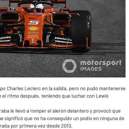
ipo
Charles Leclerc
en la salida, pero no pudo mantenerse
e el ritmo después, teniendo que luchar con
Lewis
raba
le llevó a romper el alerón delantero y provocó que
que significó que no ha conseguido un podio en ninguna de
orada por primera vez desde 2010.