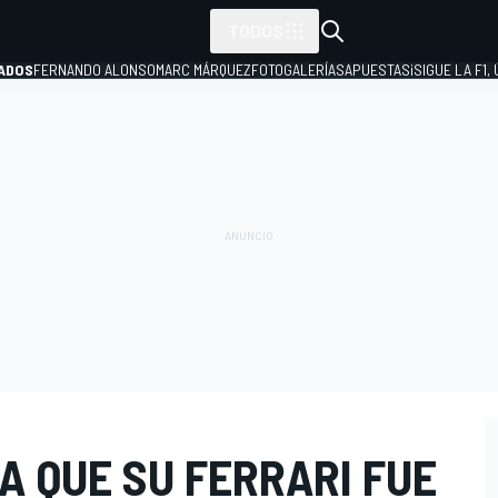
TODOS
ADOS
FERNANDO ALONSO
MARC MÁRQUEZ
FOTOGALERÍAS
APUESTAS
¡SIGUE LA F1,
P
A QUE SU FERRARI FUE