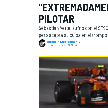
"EXTREMADAMEN
INDYCAR
WRC
PILOTAR
Sebastian Vettel sufrió con el SF9
pero acepta su culpa en el trompo q
Valentin Khorounzhiy
Editado:
1 abr 2019, 9:03
WEC
FÓRMULA E