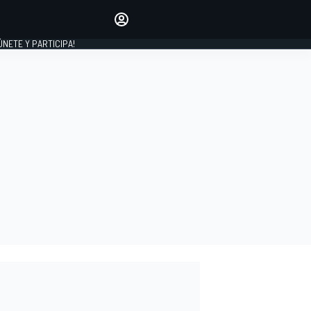
Haz que tu voz se escuche
comentando los artículos
 ÚNETE Y PARTICIPA!
INICIAR SESIÓN
EDICIÓN
ESPAÑA