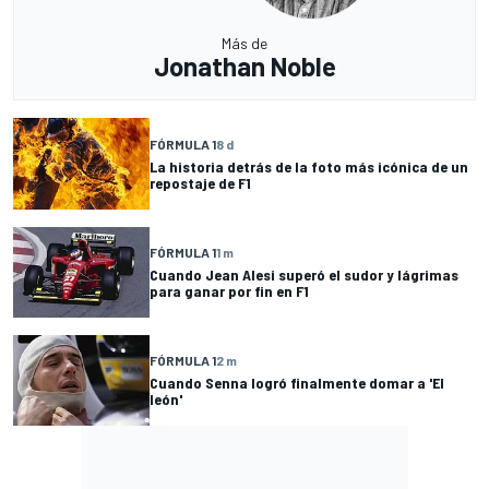
Más de
Jonathan Noble
FÓRMULA 1
8 d
La historia detrás de la foto más icónica de un
repostaje de F1
FÓRMULA 1
1 m
Cuando Jean Alesi superó el sudor y lágrimas
para ganar por fin en F1
FÓRMULA 1
2 m
Cuando Senna logró finalmente domar a 'El
león'