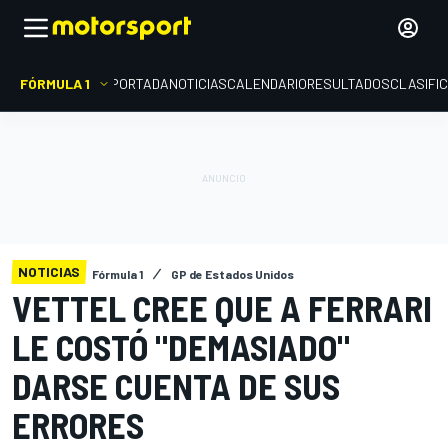
FÓRMULA 1
PORTADA
NOTICIAS
CALENDARIO
RESULTADOS
CLASIFI
NOTICIAS
Fórmula 1
GP de Estados Unidos
VETTEL CREE QUE A FERRARI
LE COSTÓ "DEMASIADO"
DARSE CUENTA DE SUS
ERRORES