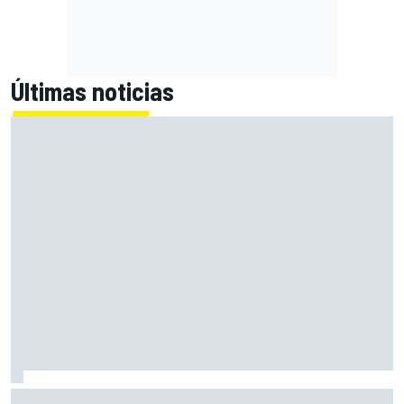
Últimas noticias
Alex Márquez: "Ganar a las Aprilia será imposible. Sin la