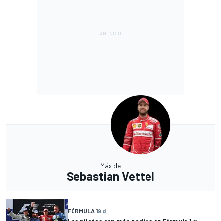
Más de
Sebastian Vettel
FÓRMULA 1
9 d
Los pilotos con más podios en Fórmula 1 y