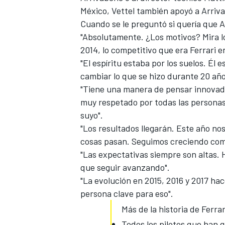
México,
Vettel también apoyó a Arriv
Cuando se le preguntó si quería que A
"Absolutamente. ¿Los motivos? Mira l
2014, lo competitivo que era Ferrari en
"El espíritu estaba por los suelos. Él 
cambiar lo que se hizo durante 20 año
"Tiene una manera de pensar innovador
muy respetado por todas las personas 
suyo".
"Los resultados llegarán. Este año no
MÁS CATEGORÍAS
cosas pasan. Seguimos creciendo com
"Las expectativas siempre son altas. 
que seguir avanzando".
"La evolución en 2015, 2016 y 2017 ha
persona clave para eso".
Más de la historia de Ferrar
Todos los pilotos que han 