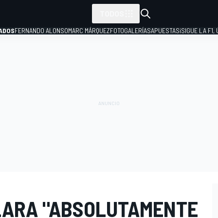
TODOS
ADOS
FERNANDO ALONSO
MARC MÁRQUEZ
FOTOGALERÍAS
APUESTAS
¡SIGUE LA F1,
P
LARA "ABSOLUTAMENTE