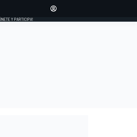
Haz que tu voz se escuche
comentando los artículos
 ÚNETE Y PARTICIPA!
INICIAR SESIÓN
EDICIÓN
ESPAÑA